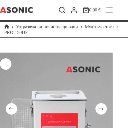
Skip
to
0,00
€
Shopping
content
cart
Ултразвукови почистващи вани
Мулти-честота
Home
PRO-150DF