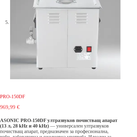
PRO-150DF
969,99
€
ASONIC PRO-150DF ултразвуков почистващ апарат
(13 л, 28 kHz и 40 kHz)
— универсален ултразвуков
почистващ апарат, предназначен за професионална,
хоби, лабораторна и ежедневна употреба. Идеален за