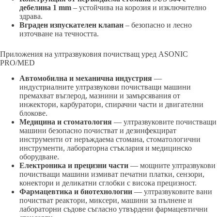
дебелина 1 mm
– устойчива на корозия и изключително
здрава.
Вграден изпускателен клапан
– безопасно и лесно
източване на течността.
Приложения на ултразвуковия почистващ уред ASONIC
PRO/MED
Автомобилна и механична индустрия
—
индустриалните ултразвукови почистващи машини
премахват въглерод, мазнини и замърсявания от
инжектори, карбуратори, спирачни части и двигателни
блокове.
Медицина и стоматология
— ултразвуковите почистващи
машини безопасно почистват и дезинфекцират
инструменти от неръждаема стомана, стоматологични
инструменти, лабораторна стъклария и медицинско
оборудване.
Електроника и прецизни части
— мощните ултразвукови
почистващи машини измиват печатни платки, сензори,
конектори и деликатни сглобки с висока прецизност.
Фармацевтика и биотехнологии
— ултразвуковите вани
почистват реактори, миксери, машини за пълнене и
лабораторни съдове съгласно утвърдени фармацевтични