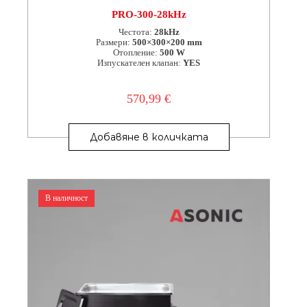
PRO-300-28kHz
Честота:
28kHz
Размери:
500×300×200 mm
Отопление:
500 W
Изпускателен клапан:
YES
570,99
€
Добавяне в количката
В наличност