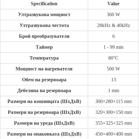
Specification
Value
Ултразвукова мощност
360 W
Ултразвукова честота
28kHz & 40kHz
Брой преобразуватели
6
Таймер
1 - 99 min
Температура
80°C
Мощност на нагревателя
500 W
Обем на резервоара
13
Дебелина на резервоара
1 mm
Размери на кошницата (ШxДxВ)
300×280×115 mm
Размери на резервоара (ШxДxВ)
320×300×150 mm
Размери на уреда (ШxДxВ)
355×325×325 mm
Размери на опаковката (ШxДxВ)
450×400×400 mm