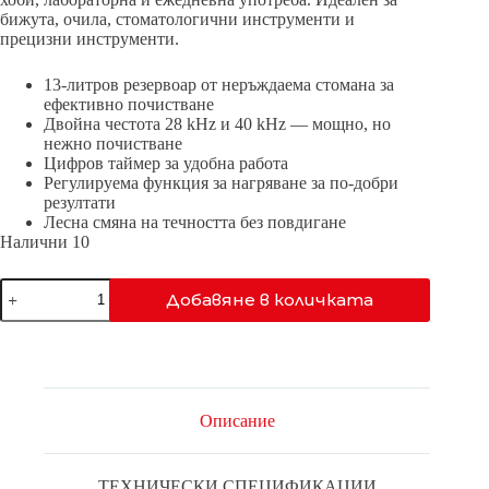
бижута, очила, стоматологични инструменти и
прецизни инструменти.
13-литров резервоар от неръждаема стомана за
ефективно почистване
Двойна честота 28 kHz и 40 kHz — мощно, но
нежно почистване
Цифров таймер за удобна работа
Регулируема функция за нагряване за по-добри
резултати
Лесна смяна на течността без повдигане
Налични 10
количество
Добавяне в количката
за
PRO-
150DF
Описание
ТЕХНИЧЕСКИ СПЕЦИФИКАЦИИ