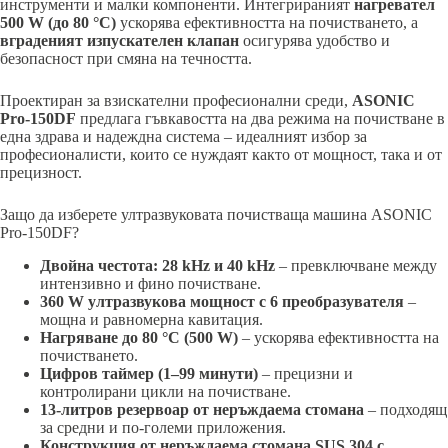
инструменти и малки компоненти. Интегрираният
нагревател
500 W (до 80 °C)
ускорява ефективността на почистването, а
вграденият изпускателен клапан
осигурява удобство и
безопасност при смяна на течността.
Проектиран за взискателни професионални среди,
ASONIC
Pro-150DF
предлага гъвкавостта на два режима на почистване в
една здрава и надеждна система – идеалният избор за
професионалисти, които се нуждаят както от мощност, така и от
прецизност.
Защо да изберете ултразвуковата почистваща машина ASONIC
Pro-150DF?
Двойна честота: 28 kHz и 40 kHz
– превключване между
интензивно и фино почистване.
360 W ултразвукова мощност с 6 преобразувателя
–
мощна и равномерна кавитация.
Нагряване до 80 °C (500 W)
– ускорява ефективността на
почистването.
Цифров таймер (1–99 минути)
– прецизни и
контролирани цикли на почистване.
13-литров резервоар от неръждаема стомана
– подходящ
за средни и по-големи приложения.
Конструкция от неръждаема стомана SUS 304 с