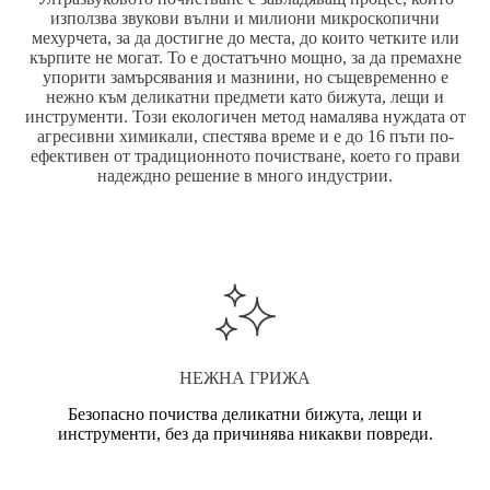
използва звукови вълни и милиони микроскопични
мехурчета, за да достигне до места, до които четките или
кърпите не могат. То е достатъчно мощно, за да премахне
упорити замърсявания и мазнини, но същевременно е
нежно към деликатни предмети като бижута, лещи и
инструменти. Този екологичен метод намалява нуждата от
агресивни химикали, спестява време и е до 16 пъти по-
ефективен от традиционното почистване, което го прави
надеждно решение в много индустрии.
НЕЖНА ГРИЖА
Безопасно почиства деликатни бижута, лещи и
инструменти, без да причинява никакви повреди.