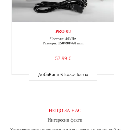
PRO-08
Честота:
40kHz
Размери:
150×90×60 mm
57,99
€
Добавяне в количката
НЕЩО ЗА НАС
Интересни факти
Ултразвуковото почистване е завладяващ процес, който