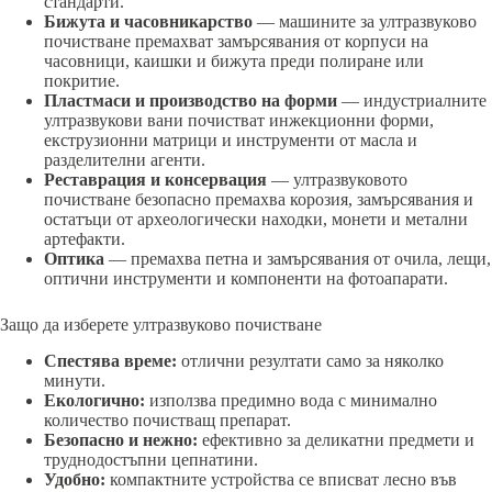
стандарти.
Бижута и часовникарство
— машините за ултразвуково
почистване премахват замърсявания от корпуси на
часовници, каишки и бижута преди полиране или
покритие.
Пластмаси и производство на форми
— индустриалните
ултразвукови вани почистват инжекционни форми,
екструзионни матрици и инструменти от масла и
разделителни агенти.
Реставрация и консервация
— ултразвуковото
почистване безопасно премахва корозия, замърсявания и
остатъци от археологически находки, монети и метални
артефакти.
Оптика
— премахва петна и замърсявания от очила, лещи,
оптични инструменти и компоненти на фотоапарати.
Защо да изберете ултразвуково почистване
Спестява време:
отлични резултати само за няколко
минути.
Екологично:
използва предимно вода с минимално
количество почистващ препарат.
Безопасно и нежно:
ефективно за деликатни предмети и
труднодостъпни цепнатини.
Удобно:
компактните устройства се вписват лесно във