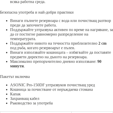
всяка работна среда.
Безопасна употреба и най-добри практики
Винаги пълнете резервоара с вода или почистващ разтвор
преди да започнете работа.
Поддържайте ултразвука активен по време на нагряване, за
да се постигне равномерно разпределение на
температурата.
Поддържайте нивото на течността приблизително
2 cm
под ръба, когато резервоарът е пълен.
Винаги използвайте кошницата – избягвайте да поставяте
предмети директно на дъното на резервоара.
Максимално препоръчително дневно използване:
90
минути
.
Пакетът включва
ASONIC Pro-150DF ултразвуков почистващ уред
Кошница за почистване от неръждаема стомана
Капак
Захранващ кабел
Ръководство за употреба