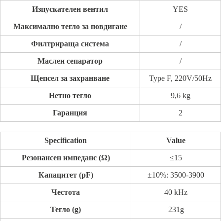
Изпускателен вентил
YES
Максимално тегло за повдигане
/
Филтрираща система
/
Маслен сепаратор
/
Щепсел за захранване
Type F, 220V/50Hz
Нетно тегло
9,6 kg
Гаранция
2
Specification
Value
Резонансен импеданс (Ω)
≤15
Капацитет (pF)
±10%: 3500-3900
Честота
40 kHz
Тегло (g)
231g