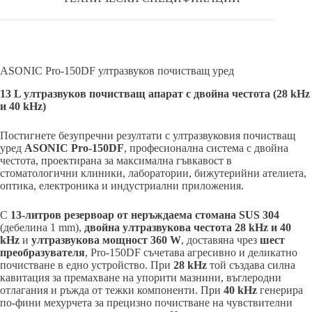
ASONIC Pro-150DF ултразвуков почистващ уред
13 L ултразвуков почистващ апарат с двойна честота (28 kHz
и 40 kHz)
Постигнете безупречни резултати с ултразвуковия почистващ
уред
ASONIC Pro-150DF
, професионална система с двойна
честота, проектирана за максимална гъвкавост в
стоматологични клиники, лаборатории, бижутерийни ателиета,
оптика, електроника и индустриални приложения.
С
13-литров резервоар от неръждаема стомана SUS 304
(дебелина 1 mm),
двойна ултразвукова честота 28 kHz и 40
kHz
и
ултразвукова мощност 360 W
, доставяна чрез
шест
преобразувателя
, Pro-150DF съчетава агресивно и деликатно
почистване в едно устройство. При
28 kHz
той създава силна
кавитация за премахване на упорити мазнини, въглеродни
отлагания и ръжда от тежки компоненти. При
40 kHz
генерира
по-фини мехурчета за прецизно почистване на чувствителни