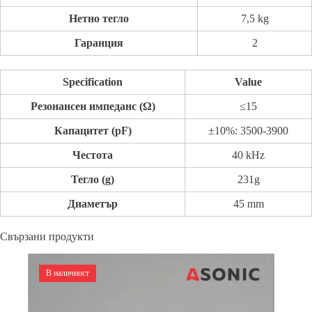
Нетно тегло
7,5 kg
Гаранция
2
Specification
Value
Резонансен импеданс (Ω)
≤15
Капацитет (pF)
±10%: 3500-3900
Честота
40 kHz
Тегло (g)
231g
Диаметър
45 mm
Свързани продукти
В наличност