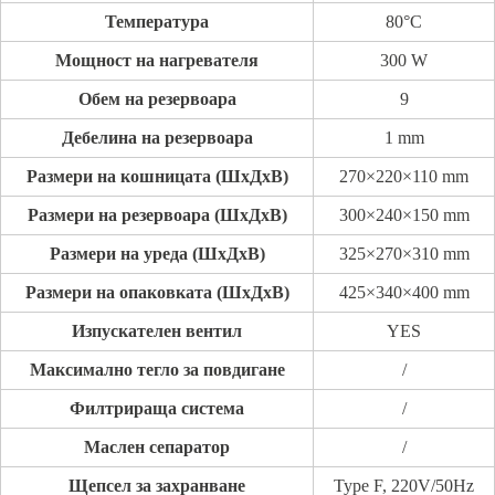
Температура
80°C
Мощност на нагревателя
300 W
Обем на резервоара
9
Дебелина на резервоара
1 mm
Размери на кошницата (ШxДxВ)
270×220×110 mm
Размери на резервоара (ШxДxВ)
300×240×150 mm
Размери на уреда (ШxДxВ)
325×270×310 mm
Размери на опаковката (ШxДxВ)
425×340×400 mm
Изпускателен вентил
YES
Максимално тегло за повдигане
/
Филтрираща система
/
Маслен сепаратор
/
Щепсел за захранване
Type F, 220V/50Hz