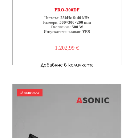
PRO-300DF
Честота:
28kHz & 40 kHz
Размери:
500×300×200 mm
Отопление:
500 W
Изпускателен клапан:
YES
1.202,99
€
Добавяне в количката
В наличност