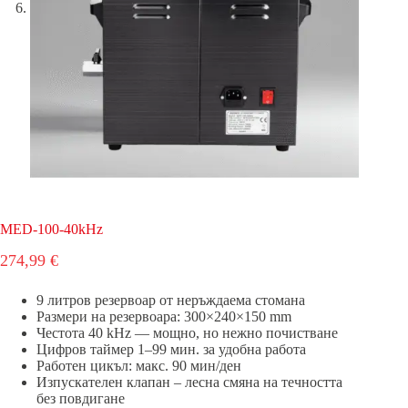
MED-100-40kHz
274,99
€
9 литров резервоар от неръждаема стомана
Размери на резервоара: 300×240×150 mm
Честота 40 kHz — мощно, но нежно почистване
Цифров таймер 1–99 мин. за удобна работа
Работен цикъл: макс. 90 мин/ден
Изпускателен клапан – лесна смяна на течността
без повдигане