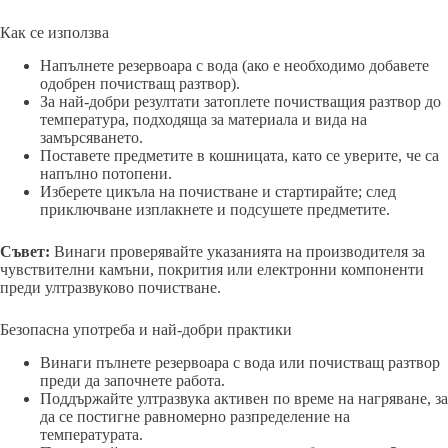
Как се използва
Напълнете резервоара с вода (ако е необходимо добавете
одобрен почистващ разтвор).
За най-добри резултати затоплете почистващия разтвор до
температура, подходяща за материала и вида на
замърсяването.
Поставете предметите в кошницата, като се уверите, че са
напълно потопени.
Изберете цикъла на почистване и стартирайте; след
приключване изплакнете и подсушете предметите.
Съвет:
Винаги проверявайте указанията на производителя за
чувствителни камъни, покрития или електронни компоненти
преди ултразвуково почистване.
Безопасна употреба и най-добри практики
Винаги пълнете резервоара с вода или почистващ разтвор
преди да започнете работа.
Поддържайте ултразвука активен по време на нагряване, за
да се постигне равномерно разпределение на
температурата.