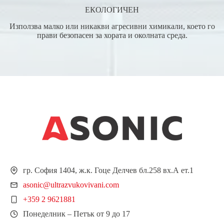
ЕКОЛОГИЧЕН
Използва малко или никакви агресивни химикали, което го
прави безопасен за хората и околната среда.
гр. София 1404, ж.к. Гоце Делчев бл.258 вх.А ет.1
asonic@ultrazvukovivani.com
+359 2 9621881
Понеделник – Петък от 9 до 17