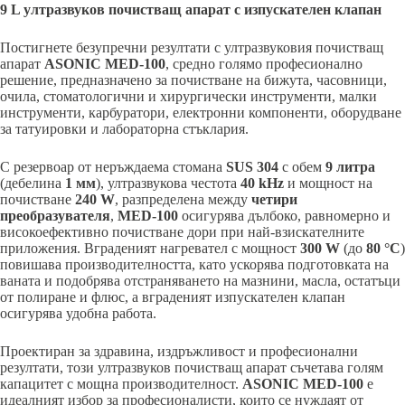
9 L ултразвуков почистващ апарат с изпускателен клапан
Постигнете безупречни резултати с ултразвуковия почистващ
апарат
ASONIC MED-100
, средно голямо професионално
решение, предназначено за почистване на бижута, часовници,
очила, стоматологични и хирургически инструменти, малки
инструменти, карбуратори, електронни компоненти, оборудване
за татуировки и лабораторна стъклария.
С резервоар от неръждаема стомана
SUS 304
с обем
9 литра
(дебелина
1 мм
), ултразвукова честота
40 kHz
и мощност на
почистване
240 W
, разпределена между
четири
преобразувателя
,
MED-100
осигурява дълбоко, равномерно и
високоефективно почистване дори при най-взискателните
приложения. Вграденият нагревател с мощност
300 W
(до
80 °C
)
повишава производителността, като ускорява подготовката на
ваната и подобрява отстраняването на мазнини, масла, остатъци
от полиране и флюс, а вграденият изпускателен клапан
осигурява удобна работа.
Проектиран за здравина, издръжливост и професионални
резултати, този ултразвуков почистващ апарат съчетава голям
капацитет с мощна производителност.
ASONIC MED-100
е
идеалният избор за професионалисти, които се нуждаят от