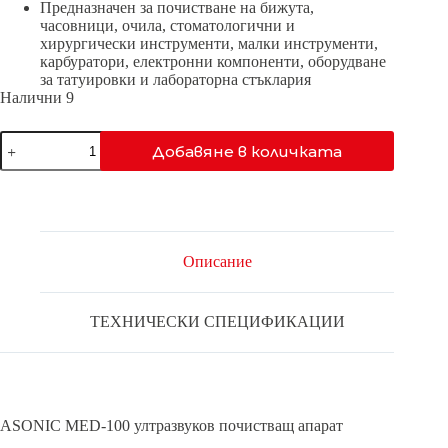
Предназначен за почистване на бижута,
часовници, очила, стоматологични и
хирургически инструменти, малки инструменти,
карбуратори, електронни компоненти, оборудване
за татуировки и лабораторна стъклария
Налични 9
количество
Добавяне в количката
за
MED-
100-
40kHz
Описание
ТЕХНИЧЕСКИ СПЕЦИФИКАЦИИ
ASONIC MED-100 ултразвуков почистващ апарат