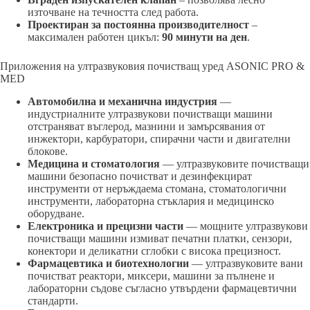
източване на течността след работа.
Проектиран за постоянна производителност
–
максимален работен цикъл:
90 минути на ден
.
Приложения на ултразвуковия почистващ уред ASONIC PRO &
MED
Автомобилна и механична индустрия
—
индустриалните ултразвукови почистващи машини
отстраняват въглерод, мазнини и замърсявания от
инжектори, карбуратори, спирачни части и двигателни
блокове.
Медицина и стоматология
— ултразвуковите почистващи
машини безопасно почистват и дезинфекцират
инструменти от неръждаема стомана, стоматологични
инструменти, лабораторна стъклария и медицинско
оборудване.
Електроника и прецизни части
— мощните ултразвукови
почистващи машини измиват печатни платки, сензори,
конектори и деликатни сглобки с висока прецизност.
Фармацевтика и биотехнологии
— ултразвуковите вани
почистват реактори, миксери, машини за пълнене и
лабораторни съдове съгласно утвърдени фармацевтични
стандарти.