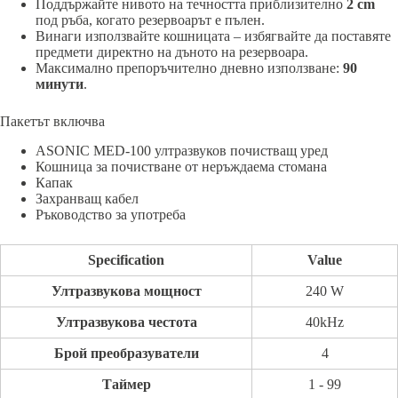
Поддържайте нивото на течността приблизително
2 cm
под ръба, когато резервоарът е пълен.
Винаги използвайте кошницата – избягвайте да поставяте
предмети директно на дъното на резервоара.
Максимално препоръчително дневно използване:
90
минути
.
Пакетът включва
ASONIC MED-100 ултразвуков почистващ уред
Кошница за почистване от неръждаема стомана
Капак
Захранващ кабел
Ръководство за употреба
Specification
Value
Ултразвукова мощност
240 W
Ултразвукова честота
40kHz
Брой преобразуватели
4
Таймер
1 - 99