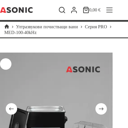
Skip
to
0,00
€
Shopping
content
cart
Ултразвукови почистващи вани
Cерия PRO
Home
MED-100-40kHz