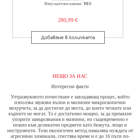
Изпускателен клапан:
YES
280,99
€
Добавяне в количката
НЕЩО ЗА НАС
Интересни факти
Ултразвуковото почистване е завладяващ процес, който
използва звукови вълни и милиони микроскопични
мехурчета, за да достигне до места, до които четките или
кърпите не могат. То е достатъчно мощно, за да премахне
упорити замърсявания и мазнини, но същевременно е
нежно към деликатни предмети като бижута, лещи и
инструменти. Този екологичен метод намалява нуждата от
агресивни химикали, спестява време и е до 16 пъти по-