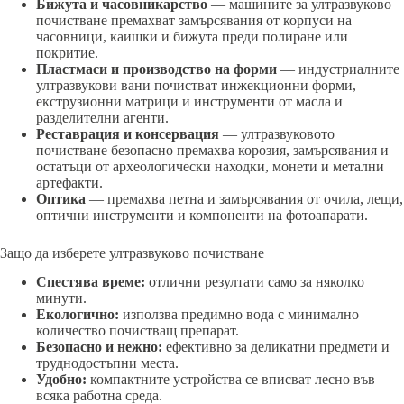
Бижута и часовникарство
— машините за ултразвуково
почистване премахват замърсявания от корпуси на
часовници, каишки и бижута преди полиране или
покритие.
Пластмаси и производство на форми
— индустриалните
ултразвукови вани почистват инжекционни форми,
екструзионни матрици и инструменти от масла и
разделителни агенти.
Реставрация и консервация
— ултразвуковото
почистване безопасно премахва корозия, замърсявания и
остатъци от археологически находки, монети и метални
артефакти.
Оптика
— премахва петна и замърсявания от очила, лещи,
оптични инструменти и компоненти на фотоапарати.
Защо да изберете ултразвуково почистване
Спестява време:
отлични резултати само за няколко
минути.
Екологично:
използва предимно вода с минимално
количество почистващ препарат.
Безопасно и нежно:
ефективно за деликатни предмети и
труднодостъпни места.
Удобно:
компактните устройства се вписват лесно във
всяка работна среда.