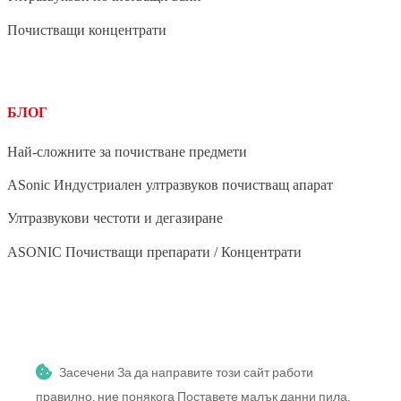
Почистващи концентрати
БЛОГ
Най-сложните за почистване предмети
ASonic Индустриален ултразвуков почистващ апарат
Ултразвукови честоти и дегазиране
ASONIC Почистващи препарати / Концентрати
BLOG
Засечени За да направите този сайт работи
Ултразвуково почистване на зеленчуци и плодове
правилно, ние понякога Поставете малък данни пила,