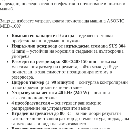
надеждно, последователно и ефективно почистване в по-голям
мащаб.
Защо да изберете ултразвуковата почистваща машина ASONIC
MED-100?
Компактен капацитет 9 литра
– идеален за малки
професионални и домашни нужди.
Издръжлив резервоар от неръждаема стомана SUS 304
(1 mm)
– устойчив на корозия и създаден за дългосрочна
употреба.
Размери на резервоара: 300×240×150 mm
– показват
максималния размер на предмета, който може да бъде
почистван, в зависимост от позиционирането му в
резервоара.
Цифров таймер (1–99 минути)
– осигурява контролирани
и повтаряеми цикли на почистване.
Ултразвукова честота 40 kHz (240 W)
– нежно и
ефективно почистване.
4 преобразувателя
– осигуряват равномерно
разпределение на ултразвуковите вълни.
Вграден нагревател до 80 °C
– за най-добри резултати
затоплете почистващия разтвор до температура, подходяща
за материала и вида на замърсяването.
Вграден изпускателен клапан
– позволява лесно