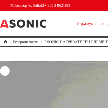
Skip
Локатор-К, Sofia
+ 359 2 9621881
to
content
Ултразвукови поч
Резервни части
ASONIC НАГРЕВАТЕЛЕН ЕЛЕМЕНТ-
Home