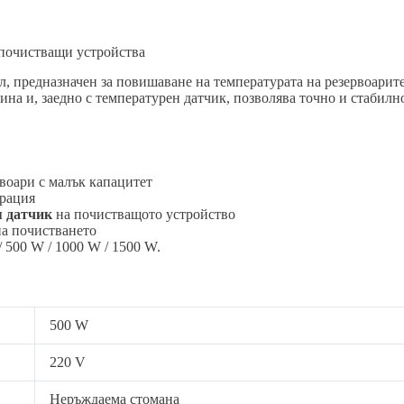
 почистващи устройства
л, предназначен за повишаване на температурата на резервоари
на и, заедно с температурен датчик, позволява точно и стабилн
воари с малък капацитет
грация
 датчик
на почистващото устройство
на почистването
 500 W / 1000 W / 1500 W.
500 W
220 V
Неръждаема стомана