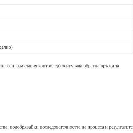
делно)
свързан към същия контролер) осигурява обратна връзка за
тва, подобрявайки последователността на процеса и резултатите