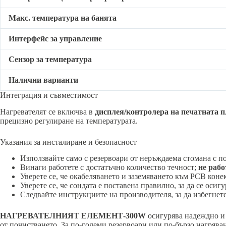
Макс. температура на банята
Интерфейс за управление
Сензор за температура
Налични варианти
Интеграция и съвместимост
Нагревателят се включва в
дисплея/контролера на печатната 
прецизно регулиране на температурата.
Указания за инсталиране и безопасност
Използвайте само с резервоари от неръждаема стомана с п
Винаги работете с достатъчно количество течност;
не рабо
Уверете се, че окабеляването и заземяването към PCB коне
Уверете се, че сондата е поставена правилно, за да се осиг
Следвайте инструкциите на производителя, за да избегнет
НАГРЕВАТЕЛНИЯТ ЕЛЕМЕНТ-300W
осигурява надеждно и 
от почистването. За по-големи резервоари или по-бързо нагрява