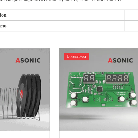
tion
гло
В наличност