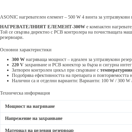
ASONIC нагревателен елемент – 500 W 4 винта за ултразвукови
НАГРЕВАТЕЛНИЯТ ЕЛЕМЕНТ-300W
е компактен нагревате
Той се свързва директно с PCB контролера на почистващата маши
резервоари.
Основни характеристики
300 W
нагряваща мощност – идеален за ултразвукови резер
220 V
захранване и PCB конектор за бърза и сигурна инте
Затворен контролен цикъл при свързване с
температурния
Подобрява ефективността на препарата и повторяемостта 
Налични са и отделни варианти: Варианти: 100 W / 300 W /
Техническа информация
Мощност на нагряване
Напрежение на захранване
Материал на целевия резервоар