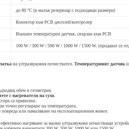
до 80 °C (в малък резервоар с подходящи размери)
Конектор към PCB дисплей/контролер
Външен температурен датчик, свързан към PCB
100 W / 300 W / 500 W / 1000 W / 1500 W. (продават се от
платка
на ултразвуковия почиствател.
Температурният датчик
(
одходящ обем и геометрия.
тете с нагревателя на сухо
.
ктора са правилни.
ури точно регулиране на температурата.
е повреда или намаляване на експлоатационния живот.
ефективно нагряване за малки ултразвукови почистващи устройс
не изберете вариантите 300 W, 500 W, 1000 W или 1500 W.