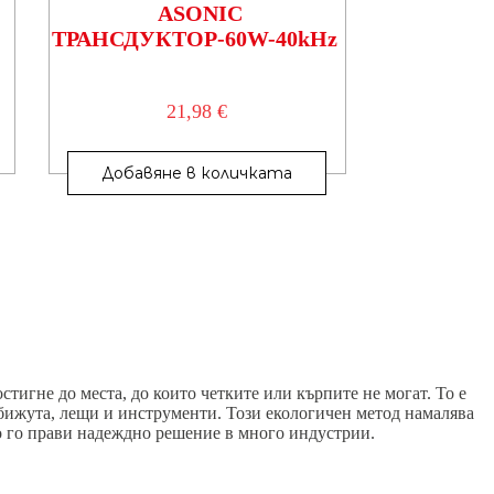
ASONIC
ТРАНСДУКТОР-60W-40kHz
21,98
€
Добавяне в количката
тигне до места, до които четките или кърпите не могат. То е
бижута, лещи и инструменти. Този екологичен метод намалява
то го прави надеждно решение в много индустрии.