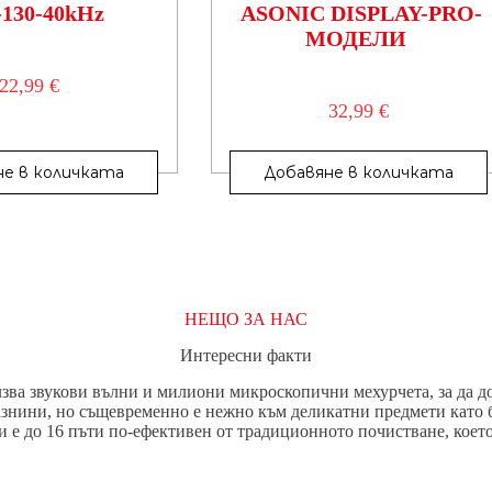
-130-40kHz
ASONIC DISPLAY-PRO-
МОДЕЛИ
22,99
€
32,99
€
не в количката
Добавяне в количката
НЕЩО ЗА НАС
Интересни факти
зва звукови вълни и милиони микроскопични мехурчета, за да дос
азнини, но същевременно е нежно към деликатни предмети като 
и е до 16 пъти по-ефективен от традиционното почистване, кое