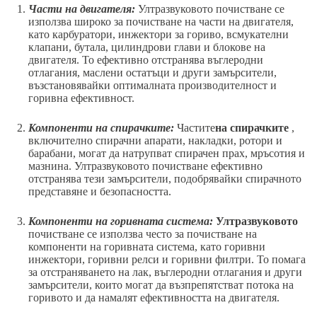
Части на двигателя:
Ултразвуковото почистване се
използва широко за почистване на части на двигателя,
като карбуратори, инжектори за гориво, всмукателни
клапани, бутала, цилиндрови глави и блокове на
двигателя. То ефективно отстранява въглеродни
отлагания, маслени остатъци и други замърсители,
възстановявайки оптималната производителност и
горивна ефективност.
Компоненти на спирачките:
Частите
на спирачките
,
включително спирачни апарати, накладки, ротори и
барабани, могат да натрупват спирачен прах, мръсотия и
мазнина. Ултразвуковото почистване ефективно
отстранява тези замърсители, подобрявайки спирачното
представяне и безопасността.
Компоненти на горивната система:
Ултразвуковото
почистване се използва често за почистване на
компоненти на горивната система, като горивни
инжектори, горивни релси и горивни филтри. То помага
за отстраняването на лак, въглеродни отлагания и други
замърсители, които могат да възпрепятстват потока на
горивото и да намалят ефективността на двигателя.