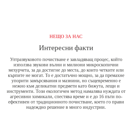
ПРЕПАРАТИ
/
КОНЦЕНТРАТИ
НЕЩО ЗА НАС
Интересни факти
Ултразвуковото почистване е завладяващ процес, който
използва звукови вълни и милиони микроскопични
мехурчета, за да достигне до места, до които четките или
кърпите не могат. То е достатъчно мощно, за да премахне
упорити замърсявания и мазнини, но същевременно е
нежно към деликатни предмети като бижута, лещи и
инструменти. Този екологичен метод намалява нуждата от
агресивни химикали, спестява време и е до 16 пъти по-
ефективен от традиционното почистване, което го прави
надеждно решение в много индустрии.