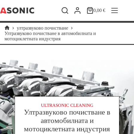
Skip
to
0,00
€
Shopping
content
cart
ултразвуково почистване
Home
Ултразвуково почистване в автомобилната и
мотоциклетната индустрия
ULTRASONIC CLEANING
Ултразвуково почистване в
автомобилната и
мотоциклетната индустрия