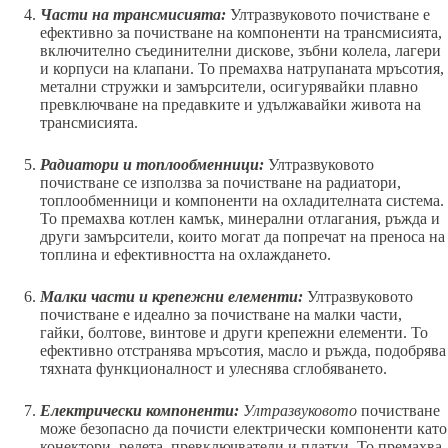
Части на трансмисията:
Ултразвуковото почистване е
ефективно за почистване на компоненти на трансмисията,
включително съединителни дискове, зъбни колела, лагери
и корпуси на клапани. То премахва натрупаната мръсотия,
метални стружки и замърсители, осигурявайки плавно
превключване на предавките и удължавайки живота на
трансмисията.
Радиатори и топлообменници:
Ултразвуковото
почистване се използва за почистване на радиатори,
топлообменници и компоненти на охладителната система.
То премахва котлен камък, минерални отлагания, ръжда и
други замърсители, които могат да попречат на преноса на
топлина и ефективността на охлаждането.
Малки части и крепежни елементи:
Ултразвуковото
почистване е идеално за почистване на малки части,
гайки, болтове, винтове и други крепежни елементи. То
ефективно отстранява мръсотия, масло и ръжда, подобрява
тяхната функционалност и улеснява сглобяването.
Електрически компоненти:
Ултразвуковото
почистване
може безопасно да почисти електрически компоненти като
конектори, релета, превключватели и платки. То премахва