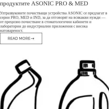
продуктите ASONIC PRO & MED
Ултразвуковите почистващи устройства ASONIC се предлагат в
серии PRO, MED и IND, за да отговорят на всякакви нужди —
от прецизно почистване в стоматологични кабинети и
лаборатории до индустриални приложения с висока
натовареност.
READ MORE
РАЗМЕРИ
НА
РЕЗЕРВОАРА
И
КОШНИЦАТА
НА
ПРОДУКТИТЕ
ASONIC
PRO
&
MED