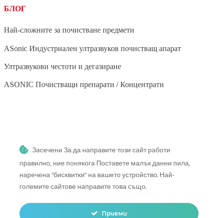
БЛОГ
Най-сложните за почистване предмети
ASonic Индустриален ултразвуков почистващ апарат
Ултразвукови честоти и дегазиране
ASONIC Почистващи препарати / Концентрати
BLOG
Засечени За да направите този сайт работи
Ултразвуково почистване на зеленчуци и плодове
правилно, ние понякога Поставете малък данни пила,
Ултразвуково почистване на четки за грим
наречена "бисквитки" на вашето устройство. Най-
големите сайтове направите това също.
Ултразвуково почистване на стоматологични инструменти
Ултразвуково почистване в автомобилната и мотоциклетната
индустрия
Приеми