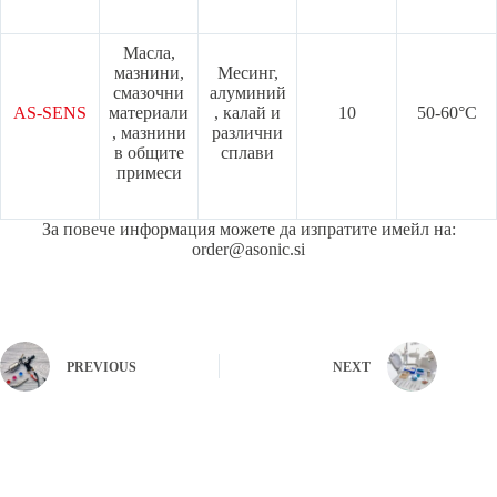
Масла,
мазнини,
Месинг,
смазочни
алуминий
AS-SENS
материали
, калай и
10
50-60°C
, мазнини
различни
в общите
сплави
примеси
За повече информация можете да изпратите имейл на:
order@asonic.si
PREVIOUS
NEXT