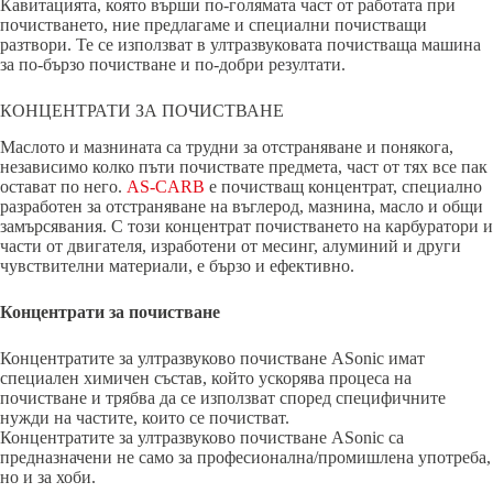
Кавитацията, която върши по-голямата част от работата при
почистването, ние предлагаме и специални почистващи
разтвори. Те се използват в ултразвуковата почистваща машина
за по-бързо почистване и по-добри резултати.
КОНЦЕНТРАТИ ЗА ПОЧИСТВАНЕ
Маслото и мазнината са трудни за отстраняване и понякога,
независимо колко пъти почиствате предмета, част от тях все пак
остават по него.
AS-CARB
е почистващ концентрат, специално
разработен за отстраняване на въглерод, мазнина, масло и общи
замърсявания. С този концентрат почистването на карбуратори и
части от двигателя, изработени от месинг, алуминий и други
чувствителни материали, е бързо и ефективно.
Концентрати за почистване
Концентратите за ултразвуково почистване ASonic имат
специален химичен състав, който ускорява процеса на
почистване и трябва да се използват според специфичните
нужди на частите, които се почистват.
Концентратите за ултразвуково почистване ASonic са
предназначени не само за професионална/промишлена употреба,
но и за хоби.