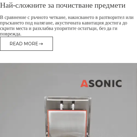
Най-сложните за почистване предмети
В сравнение с ръчното четкане, накисването в разтворител или
пръскането под налягане, акустичната кавитация достига до
скрити места и разхлабва упоритите остатъци, без да ги
поврежда.
READ MORE
НАЙ-
СЛОЖНИТЕ
ЗА
ПОЧИСТВАНЕ
ПРЕДМЕТИ