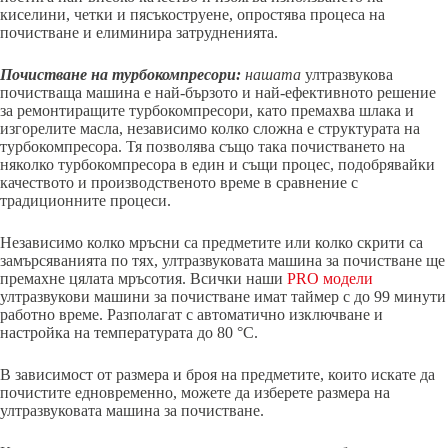
киселини, четки и пясъкоструене, опростява процеса на
почистване и елиминира затрудненията.
Почистване на турбокомпресори:
нашата
ултразвукова
почистваща машина е най-бързото и най-ефективното решение
за ремонтиращите турбокомпресори, като премахва шлака и
изгорелите масла, независимо колко сложна е структурата на
турбокомпресора. Тя позволява също така почистването на
няколко турбокомпресора в един и същи процес, подобрявайки
качеството и производственото време в сравнение с
традиционните процеси.
Независимо колко мръсни са предметите или колко скрити са
замърсяванията по тях, ултразвуковата машина за почистване ще
премахне цялата мръсотия. Всички наши
PRO модели
ултразвукови машини за почистване имат таймер с до 99 минути
работно време. Разполагат с автоматично изключване и
настройка на температурата до 80 °C.
В зависимост от размера и броя на предметите, които искате да
почистите едновременно, можете да изберете размера на
ултразвуковата машина за почистване.