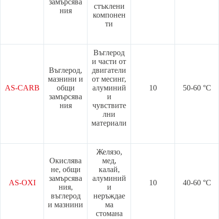
замърсява
стъклени
ния
компонен
ти
Въглерод
и части от
Въглерод,
двигатели
мазнини и
от месинг,
AS-CARB
общи
алуминий
10
50-60 °C
замърсява
и
ния
чувствите
лни
материали
Желязо,
Окислява
мед,
не, общи
калай,
замърсява
алуминий
AS-OXI
10
40-60 °C
ния,
и
въглерод
неръждае
и мазнини
ма
стомана