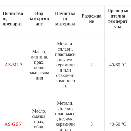
Препоръч
Почиства
Вид
Почиства
Разрежда
ителна
щ
замърсяв
щ
не
температ
препарат
ане
материал
ура
Метали,
сплави,
Масло,
пластмаси
мазнина,
, каучук,
прах,
AS-MLP
керамичн
2
40-60 °C
общи
и или
замърсява
стъклени
ния
компонен
ти
Метали,
сплави,
Масло,
пластмаси
смазка,
, каучук,
прах,
AS-GEN
керамичн
5
40-60 °C
общи
и или