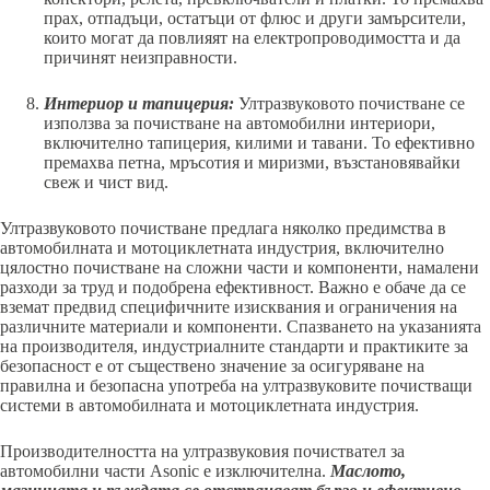
прах, отпадъци, остатъци от флюс и други замърсители,
които могат да повлияят на електропроводимостта и да
причинят неизправности.
Интериор и тапицерия:
Ултразвуковото почистване се
използва за почистване на автомобилни интериори,
включително тапицерия, килими и тавани. То ефективно
премахва петна, мръсотия и миризми, възстановявайки
свеж и чист вид.
Ултразвуковото почистване предлага няколко предимства в
автомобилната и мотоциклетната индустрия, включително
цялостно почистване на сложни части и компоненти, намалени
разходи за труд и подобрена ефективност. Важно е обаче да се
вземат предвид специфичните изисквания и ограничения на
различните материали и компоненти. Спазването на указанията
на производителя, индустриалните стандарти и практиките за
безопасност е от съществено значение за осигуряване на
правилна и безопасна употреба на ултразвуковите почистващи
системи в автомобилната и мотоциклетната индустрия.
Производителността на ултразвуковия почиствател за
автомобилни части Asonic е изключителна.
Маслото,