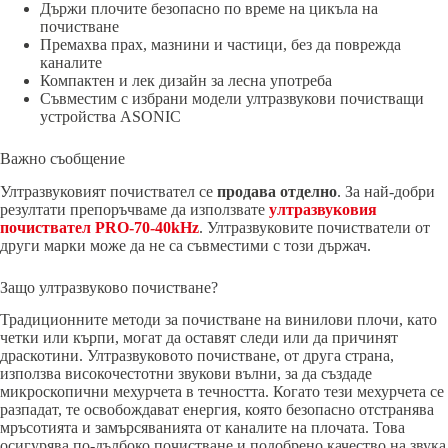
Държи плочите безопасно по време на цикъла на
почистване
Премахва прах, мазнини и частици, без да поврежда
каналите
Компактен и лек дизайн за лесна употреба
Съвместим с избрани модели ултразвукови почистващи
устройства ASONIC
Важно съобщение
Ултразвуковият почиствател се
продава отделно
. За най-добри
резултати препоръчваме да използвате
ултразвуковия
почиствател PRO-70-40kHz
. Ултразвуковите почистватели от
други марки може да не са съвместими с този държач.
Защо ултразвуково почистване?
Традиционните методи за почистване на винилови плочи, като
четки или кърпи, могат да оставят следи или да причинят
драскотини. Ултразвуковото почистване, от друга страна,
използва високочестотни звукови вълни, за да създаде
микроскопични мехурчета в течността. Когато тези мехурчета се
разпадат, те освобождават енергия, която безопасно отстранява
мръсотията и замърсяванията от каналите на плочата. Това
осигурява по-дълбоко почистване и подобрено качество на звука