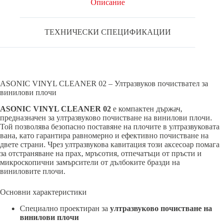
Описание
ТЕХНИЧЕСКИ СПЕЦИФИКАЦИИ
ASONIC VINYL CLEANER 02 – Ултразвуков почиствател за
винилови плочи
ASONIC VINYL CLEANER 02
е компактен държач,
предназначен за ултразвуково почистване на винилови плочи.
Той позволява безопасно поставяне на плочите в ултразвуковата
вана, като гарантира равномерно и ефективно почистване на
двете страни. Чрез ултразвукова кавитация този аксесоар помага
за отстраняване на прах, мръсотия, отпечатъци от пръсти и
микроскопични замърсители от дълбоките бразди на
виниловите плочи.
Основни характеристики
Специално проектиран за
ултразвуково почистване на
винилови плочи