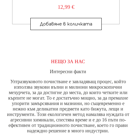
12,99
€
Добавяне в количката
НЕЩО ЗА НАС
Интересни факти
Ултразвуковото почистване е завладяващ процес, който
използва звукови вълни и милиони микроскопични
мехурчета, за да достигне до места, до които четките или
кърпите не могат. То е достатъчно мощно, за да премахне
упорити замърсявания и мазнини, но същевременно е
нежно към деликатни предмети като бижута, лещи и
инструменти. Този екологичен метод намалява нуждата от
агресивни химикали, спестява време и е до 16 пъти по-
ефективен от традиционното почистване, което го прави
надеждно решение в много индустрии.