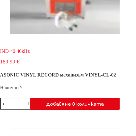
IND-40-40kHz
189,99
€
ASONIC VINYL RECORD механизъм VINYL-CL-02
Налични 5
количество
Добавяне в количката
за
IND-
40-
40kHz