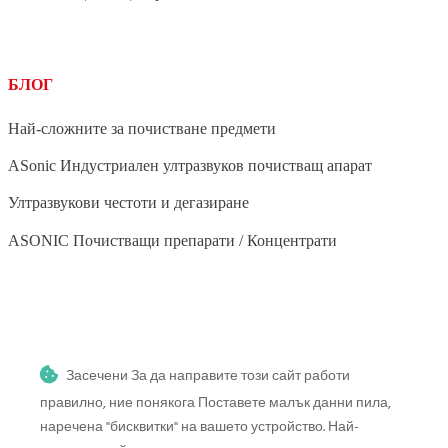
БЛОГ
Най-сложните за почистване предмети
ASonic Индустриален ултразвуков почистващ апарат
Ултразвукови честоти и дегазиране
ASONIC Почистващи препарати / Концентрати
BLOG
Засечени За да направите този сайт работи
Ултразвуково почистване на зеленчуци и плодове
правилно, ние понякога Поставете малък данни пила,
Ултразвуково почистване на четки за грим
наречена "бисквитки" на вашето устройство. Най-