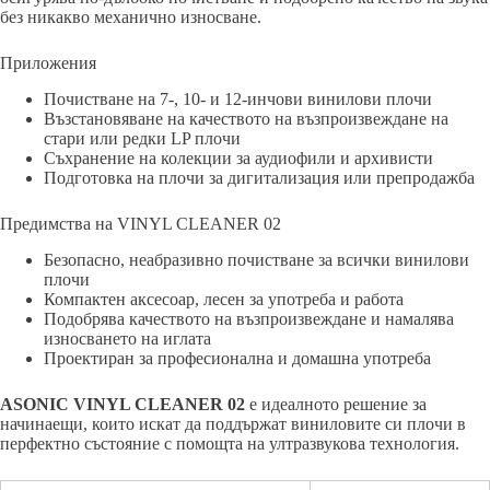
без никакво механично износване.
Приложения
Почистване на 7-, 10- и 12-инчови винилови плочи
Възстановяване на качеството на възпроизвеждане на
стари или редки LP плочи
Съхранение на колекции за аудиофили и архивисти
Подготовка на плочи за дигитализация или препродажба
Предимства на VINYL CLEANER 02
Безопасно, неабразивно почистване за всички винилови
плочи
Компактен аксесоар, лесен за употреба и работа
Подобрява качеството на възпроизвеждане и намалява
износването на иглата
Проектиран за професионална и домашна употреба
ASONIC VINYL CLEANER 02
е идеалното решение за
начинаещи, които искат да поддържат виниловите си плочи в
перфектно състояние с помощта на ултразвукова технология.