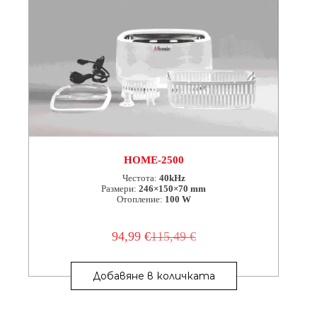
HOME-2500
Честота:
40kHz
Размери:
246×150×70 mm
Отопление:
100 W
94,99
€
115,49
€
Original
Текущата
price
цена
was:
е:
Добавяне в количката
115,49 €.
94,99 €.