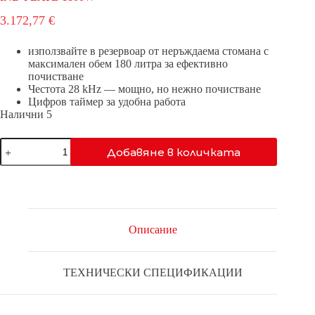
3.172,77
€
използвайте в резервоар от неръждаема стомана с
максимален обем 180 литра за ефективно
почистване
Честота 28 kHz — мощно, но нежно почистване
Цифров таймер за удобна работа
Налични 5
количество
Добавяне в количката
за
IND-
PLATE-
1800W
Описание
ТЕХНИЧЕСКИ СПЕЦИФИКАЦИИ