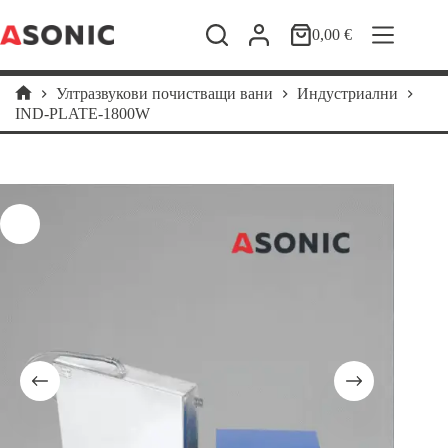
Skip
to
0,00
€
Shopping
content
cart
Ултразвукови почистващи вани
Индустриални
Home
IND-PLATE-1800W