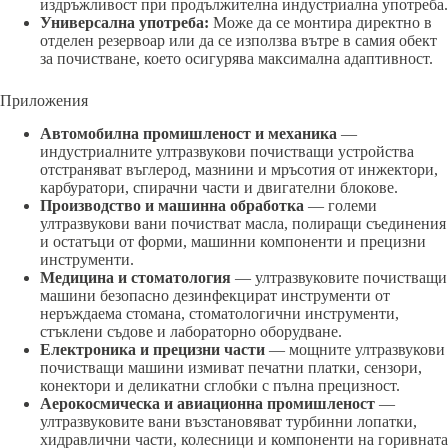
издръжливост при продължителна индустриална употреба.
Универсална употреба:
Може да се монтира директно в
отделен резервоар или да се използва вътре в самия обект
за почистване, което осигурява максимална адаптивност.
Приложения
Автомобилна промишленост и механика
—
индустриалните ултразвукови почистващи устройства
отстраняват въглерод, мазнини и мръсотия от инжектори,
карбуратори, спирачни части и двигателни блокове.
Производство и машинна обработка
— големи
ултразвукови вани почистват масла, полиращи съединения
и остатъци от форми, машинни компоненти и прецизни
инструменти.
Медицина и стоматология
— ултразвуковите почистващи
машини безопасно дезинфекцират инструменти от
неръждаема стомана, стоматологични инструменти,
стъклени съдове и лабораторно оборудване.
Електроника и прецизни части
— мощните ултразвукови
почистващи машини измиват печатни платки, сензори,
конектори и деликатни сглобки с пълна прецизност.
Аерокосмическа и авиационна промишленост
—
ултразвуковите вани възстановяват турбинни лопатки,
хидравлични части, колесници и компоненти на горивната