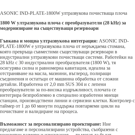
ASONIC IND-PLATE-1800W ултразвукова почистваща плоча
1800 W ултразвукова плоча с преобразуватели (28 kHz) за
модернизиране на съществуващи резервоари
Гъвкава и мощна ултразвукова интеграция:
ASONIC IND-
PLATE-1800W е ултразвукова плоча от неръждаема стомана,
която превръща съвместими съществуващи резервоари в
индустриални ултразвукови почистващи системи. Работейки на
28 kHz с 30 индустриални преобразувателя (1800 W), тя
осигурява силна и равномерна кавитация, идеална за
отстраняване на масла, мазнини, въглерод, полиращи
съединения и остатъци от машинна обработка от сложни
детайли. Изработена от 2,0 mm SUS 304 и с лепени
преобразуватели за по-висока издръжливост, плочата се
интегрира безпроблемно в специално изработени миещи
станции, производствени линии и сервизни клетки. Контролер с
таймер от 1 до 60 минути поддържа повтаряеми цикли на
почистване и валидиране на процеса.
Възможност за персонализирано проектиране:
Ние
предлагаме и персонализирани устройства, съобразени с
конкретни размери и изисквания — те могат да бъдат