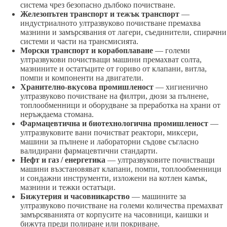
система чрез безопасно дълбоко почистване.
Железопътен транспорт и тежък транспорт
—
индустриалното ултразвуково почистване премахва
мазнини и замърсявания от лагери, съединители, спирачни
системи и части на трансмисията.
Морски транспорт и корабоплаване
— големи
ултразвукови почистващи машини премахват солта,
мазнините и остатъците от гориво от клапани, витла,
помпи и компоненти на двигатели.
Хранително-вкусова промишленост
— хигиенично
ултразвуково почистване на филтри, дюзи за пълнене,
топлообменници и оборудване за преработка на храни от
неръждаема стомана.
Фармацевтична и биотехнологична промишленост
—
ултразвуковите вани почистват реактори, миксери,
машини за пълнене и лабораторни съдове съгласно
валидирани фармацевтични стандарти.
Нефт и газ / енергетика
— ултразвуковите почистващи
машини възстановяват клапани, помпи, топлообменници
и сондажни инструменти, изложени на котлен камък,
мазнини и тежки остатъци.
Бижутерия и часовникарство
— машините за
ултразвуково почистване на големи количества премахват
замърсяванията от корпусите на часовници, каишки и
бижута преди полиране или покриване.