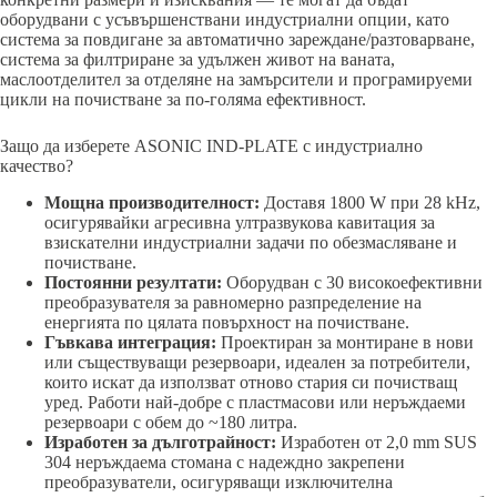
оборудвани с усъвършенствани индустриални опции, като
система за повдигане за автоматично зареждане/разтоварване,
система за филтриране за удължен живот на ваната,
маслоотделител за отделяне на замърсители и програмируеми
цикли на почистване за по-голяма ефективност.
Защо да изберете ASONIC IND-PLATE с индустриално
качество?
Мощна производителност:
Доставя 1800 W при 28 kHz,
осигурявайки агресивна ултразвукова кавитация за
взискателни индустриални задачи по обезмасляване и
почистване.
Постоянни резултати:
Оборудван с 30 високоефективни
преобразувателя за равномерно разпределение на
енергията по цялата повърхност на почистване.
Гъвкава интеграция:
Проектиран за монтиране в нови
или съществуващи резервоари, идеален за потребители,
които искат да използват отново стария си почистващ
уред. Работи най-добре с пластмасови или неръждаеми
резервоари с обем до ~180 литра.
Изработен за дълготрайност:
Изработен от 2,0 mm SUS
304 неръждаема стомана с надеждно закрепени
преобразуватели, осигуряващи изключителна