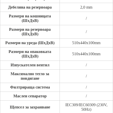
Дебелина на резервоара
2,0 mm
Размери на кошницата
/
(ШxДxВ)
Размери на резервоара
/
(ШxДxВ)
Размери на уреда (ШxДxВ)
510x440x100mm
Размери на опаковката
510x440x100mm
(ШxДxВ)
Изпускателен вентил
/
Максимално тегло за
/
повдигане
Филтрираща система
/
Маслен сепаратор
/
IEC309/IEC60309 (230V,
Щепсел за захранване
50Hz)