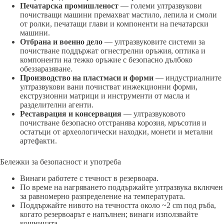
Печатарска промишленост
— големи ултразвукови
почистващи машини премахват мастило, лепила и смоли
от ролки, печатащи глави и компоненти на печатарски
машини.
Отбрана и военно дело
— ултразвуковите системи за
почистване поддържат огнестрелни оръжия, оптика и
компоненти на тежко оръжие с безопасно дълбоко
обеззаразяване.
Производство на пластмаси и форми
— индустриалните
ултразвукови вани почистват инжекционни форми,
екструзионни матрици и инструменти от масла и
разделителни агенти.
Реставрация и консервация
— ултразвуковото
почистване безопасно отстранява корозия, мръсотия и
остатъци от археологически находки, монети и метални
артефакти.
Бележки за безопасност и употреба
Винаги работете с течност в резервоара.
По време на нагряването поддържайте ултразвука включен
за равномерно разпределение на температурата.
Поддържайте нивото на течността около ~2 cm под ръба,
когато резервоарът е напълнен; винаги използвайте
кошницата.