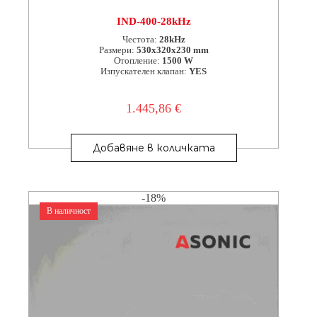
IND-400-28kHz
Честота:
28kHz
Размери:
530x320x230 mm
Отопление:
1500 W
Изпускателен клапан:
YES
1.445,86
€
Добавяне в количката
-18%
В наличност