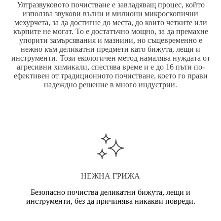
Ултразвуковото почистване е завладяващ процес, който
използва звукови вълни и милиони микроскопични
мехурчета, за да достигне до места, до които четките или
кърпите не могат. То е достатъчно мощно, за да премахне
упорити замърсявания и мазнини, но същевременно е
нежно към деликатни предмети като бижута, лещи и
инструменти. Този екологичен метод намалява нуждата от
агресивни химикали, спестява време и е до 16 пъти по-
ефективен от традиционното почистване, което го прави
надеждно решение в много индустрии.
НЕЖНА ГРИЖА
Безопасно почиства деликатни бижута, лещи и
инструменти, без да причинява никакви повреди.