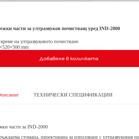
ежки части за ултразвуков почистващ уред IND-2000
 време на ултразвуковото почистване
20×520×500 mm
Добавяне в количката
писание
ТЕХНИЧЕСКИ СПЕЦИФИКАЦИИ
жки части за IND-2000
ръждаема стомана, проектирана за използване с ултразвуковия п