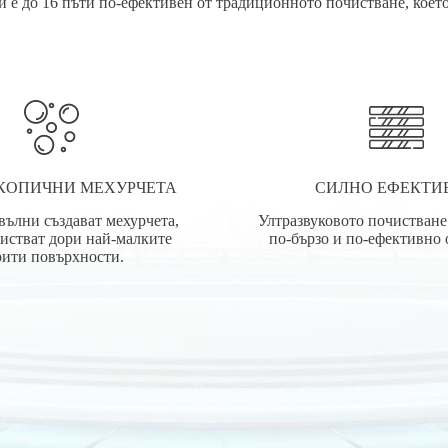
и е до 16 пъти по-ефективен от традиционното почистване, кое
КОПИЧНИ МЕХУРЧЕТА
СИЛНО ЕФЕКТИ
вълни създават мехурчета,
Ултразвуковото почистване 
истват дори най-малките
по-бързо и по-ефективно 
рити повърхности.