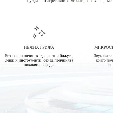
нуждата от агресивни химикали, спестява време 
НЕЖНА ГРИЖА
МИКРОС
Безопасно почиства деликатни бижута,
Звуковите 
лещи и инструменти, без да причинява
които поч
никакви повреди.
ск