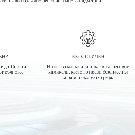
то го прави надеждно решение в много индустрии.
ВНА
ЕКОЛОГИЧЕН
е до 16 пъти
Използва малко или никакви агресивни
от ръчното.
химикали, което го прави безопасен за
хората и околната среда.