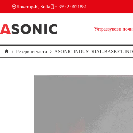
Skip
Локатор-К, Sofia
+ 359 2 9621881
to
content
Ултразвукови поч
Резервни части
ASONIC INDUSTRIAL-BASKET-IND
Home