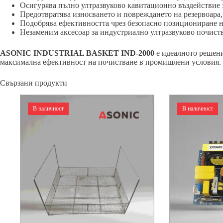
Осигурява пълно ултразвуково кавитационно въздействие
Предотвратява износването и повреждането на резервоара
Подобрява ефективността чрез безопасно позициониране 
Незаменим аксесоар за индустриално ултразвуково почист
ASONIC INDUSTRIAL BASKET IND-2000
е идеалното решени
максимална ефективност на почистване в промишлени условия.
Свързани продукти
В наличност
В наличност