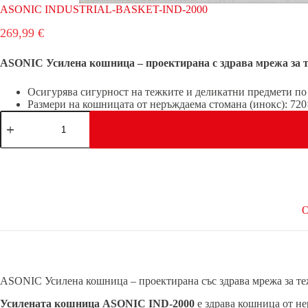
ASONIC INDUSTRIAL-BASKET-IND-2000
269,99
€
ASONIC Усилена кошница – проектирана с здрава мрежа за т
Осигурява сигурност на тежките и деликатни предмети по
Размери на кошницата от неръждаема стомана (инокс): 7
количество
за
ASONIC
INDUSTRIAL-
BASKET-
IND-
2000
О
ASONIC Усилена кошница – проектирана със здрава мрежа за те
Усилената кошница ASONIC IND-2000
е здрава кошница от не