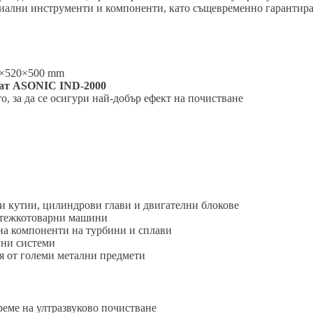
риални инструменти и компоненти, като същевременно гарантира 
20×520×500 mm
рат ASONIC IND-2000
о, за да се осигури най-добър ефект на почистване
и кутии, цилиндрови глави и двигателни блокове
а тежкотоварни машини
на компоненти на турбини и сплави
чни системи
я от големи метални предмети
реме на ултразвуково почистване