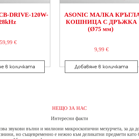
CB-DRIVE-120W-
ASONIC МАЛКА КРЪГЛ
28kHz
КОШНИЦА С ДРЪЖКА
(Ø75 мм)
59,99
€
9,99
€
не в количката
Добавяне в количката
НЕЩО ЗА НАС
Интересни факти
зва звукови вълни и милиони микроскопични мехурчета, за да дос
азнини, но същевременно е нежно към деликатни предмети като 