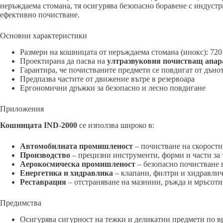
неръждаема стомана, тя осигурява безопасно боравене с индуст
ефективно почистване.
Основни характеристики
Размери на кошницата от неръждаема стомана (инокс): 7
Проектирана да пасва на
ултразвуковия почистващ апа
Гарантира, че почистваните предмети се повдигат от дънот
Предпазва частите от движение вътре в резервоара
Ергономични дръжки за безопасно и лесно повдигане
Приложения
Кошницата IND-2000
се използва широко в:
Автомобилната промишленост
– почистване на скоростн
Производство
– прецизни инструменти, форми и части з
Аерокосмическа промишленост
– безопасно почистване 
Енергетика и хидравлика
– клапани, филтри и хидравли
Реставрация
– отстраняване на мазнини, ръжда и мръсоти
Предимства
Осигурява сигурност на тежки и деликатни предмети по в