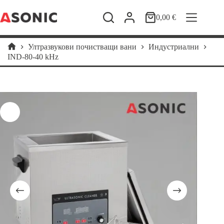
Skip
to
0,00
€
Shopping
content
cart
Ултразвукови почистващи вани
Индустриални
Home
IND-80-40 kHz