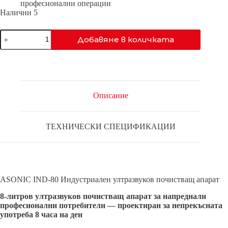
професионални операции
Налични 5
количество
Добавяне в количката
за
IND-
80-
40
kHz
Описание
ТЕХНИЧЕСКИ СПЕЦИФИКАЦИИ
ASONIC IND-80 Индустриален ултразвуков почистващ апарат
8-литров ултразвуков почистващ апарат за напреднали
професионални потребители — проектиран за непрекъсната
употреба 8 часа на ден