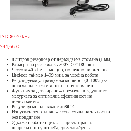
IND-80-40 kHz
744,66
€
8 литров резервоар от неръждаема стомана (1 мм)
Размери на резервоара: 300×150×180 mm
Честота 40 kHz — мощно, но нежно почистване
Цифров таймер 1–99 мин. за удобна работа
Регулируема ултразвукова мощност (0–100%) за
оптимална ефективност на почистването
Функция за дегазиране – премахва въздушните
мехурчета за оптимална ефективност на
почистването
Регулируемо нагряване до
80 °C
Изпускателен клапан – лесна смяна на течността
без повдигане
Удължен работен цикъл – проектиран за
непрекъсната употреба, до 8 часа/ден за