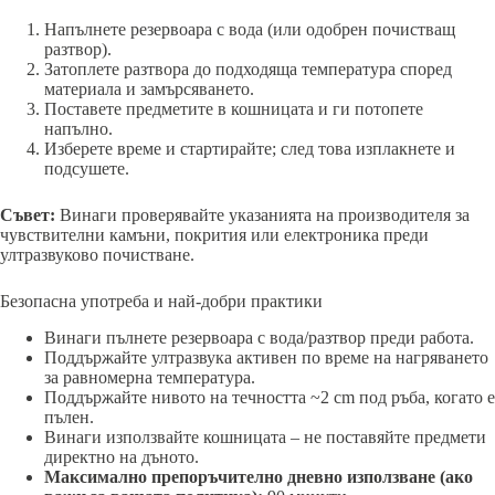
Напълнете резервоара с вода (или одобрен почистващ
разтвор).
Затоплете разтвора до подходяща температура според
материала и замърсяването.
Поставете предметите в кошницата и ги потопете
напълно.
Изберете време и стартирайте; след това изплакнете и
подсушете.
Съвет:
Винаги проверявайте указанията на производителя за
чувствителни камъни, покрития или електроника преди
ултразвуково почистване.
Безопасна употреба и най-добри практики
Винаги пълнете резервоара с вода/разтвор преди работа.
Поддържайте ултразвука активен по време на нагряването
за равномерна температура.
Поддържайте нивото на течността ~2 cm под ръба, когато е
пълен.
Винаги използвайте кошницата – не поставяйте предмети
директно на дъното.
Максимално препоръчително дневно използване (ако