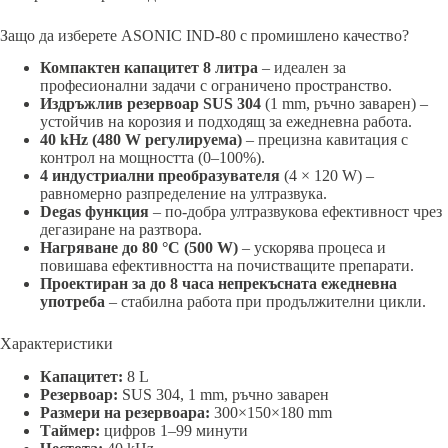
Защо да изберете ASONIC IND-80 с промишлено качество?
Компактен капацитет 8 литра
– идеален за
професионални задачи с ограничено пространство.
Издръжлив резервоар SUS 304
(1 mm, ръчно заварен) –
устойчив на корозия и подходящ за ежедневна работа.
40 kHz (480 W регулируема)
– прецизна кавитация с
контрол на мощността (0–100%).
4 индустриални преобразувателя
(4 × 120 W) –
равномерно разпределение на ултразвука.
Degas функция
– по-добра ултразвукова ефективност чрез
дегазиране на разтвора.
Нагряване до 80 °C (500 W)
– ускорява процеса и
повишава ефективността на почистващите препарати.
Проектиран за до 8 часа непрекъсната ежедневна
употреба
– стабилна работа при продължителни цикли.
Характеристики
Капацитет:
8 L
Резервоар:
SUS 304, 1 mm, ръчно заварен
Размери на резервоара:
300×150×180 mm
Таймер:
цифров 1–99 минути