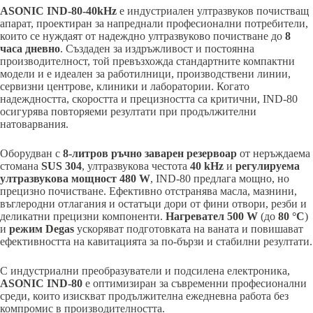
ASONIC IND-80-40kHz
е индустриален ултразвуков почистващ
апарат, проектиран за напреднали професионални потребители,
които се нуждаят от надеждно ултразвуково почистване до
8
часа дневно
. Създаден за издръжливост и постоянна
производителност, той превъзхожда стандартните компактни
модели и е идеален за работилници, производствени линии,
сервизни центрове, клиники и лаборатории. Когато
надеждността, скоростта и прецизността са критични, IND-80
осигурява повторяеми резултати при продължителни
натоварвания.
Оборудван с
8-литров ръчно заварен резервоар
от неръждаема
стомана
SUS 304
, ултразвукова честота
40 kHz
и
регулируема
ултразвукова мощност 480 W
, IND-80 предлага мощно, но
прецизно почистване. Ефективно отстранява масла, мазнини,
въглеродни отлагания и остатъци дори от фини отвори, резби и
деликатни прецизни компоненти.
Нагревател 500 W
(до
80 °C
)
и
режим Degas
ускоряват подготовката на ваната и повишават
ефективността на кавитацията за по-бързи и стабилни резултати.
С индустриални преобразуватели и подсилена електроника,
ASONIC IND-80
е оптимизиран за съвременни професионални
среди, които изискват продължителна ежедневна работа без
компромис в производителността.