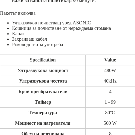
важи за вашата политика):
90 минути.
Пакетът включва
Ултразвуков почистващ уред ASONIC
Кошница за почистване от неръждаема стомана
Капак
Захранващ кабел
Ръководство за употреба
Specification
Value
Ултразвукова мощност
480W
Ултразвукова честота
40kHz
Брой преобразуватели
4
Таймер
1 - 99
Температура
80°C
Мощност на нагревателя
500 W
Обем на резервоара
8