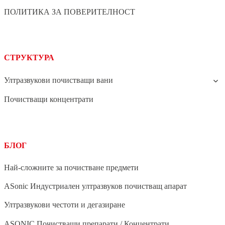
ПОЛИТИКА ЗА ПОВЕРИТЕЛНОСТ
СТРУКТУРА
Ултразвукови почистващи вани
Почистващи концентрати
БЛОГ
Най-сложните за почистване предмети
ASonic Индустриален ултразвуков почистващ апарат
Ултразвукови честоти и дегазиране
ASONIC Почистващи препарати / Концентрати