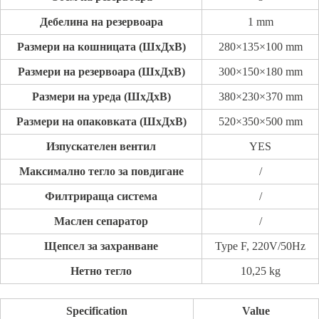
Дебелина на резервоара
1 mm
Размери на кошницата (ШxДxВ)
280×135×100 mm
Размери на резервоара (ШxДxВ)
300×150×180 mm
Размери на уреда (ШxДxВ)
380×230×370 mm
Размери на опаковката (ШxДxВ)
520×350×500 mm
Изпускателен вентил
YES
Максимално тегло за повдигане
/
Филтрираща система
/
Маслен сепаратор
/
Щепсел за захранване
Type F, 220V/50Hz
Нетно тегло
10,25 kg
Specification
Value