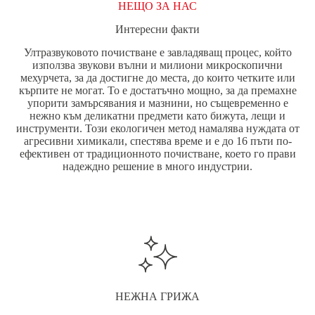
НЕЩО ЗА НАС
Интересни факти
Ултразвуковото почистване е завладяващ процес, който
използва звукови вълни и милиони микроскопични
мехурчета, за да достигне до места, до които четките или
кърпите не могат. То е достатъчно мощно, за да премахне
упорити замърсявания и мазнини, но същевременно е
нежно към деликатни предмети като бижута, лещи и
инструменти. Този екологичен метод намалява нуждата от
агресивни химикали, спестява време и е до 16 пъти по-
ефективен от традиционното почистване, което го прави
надеждно решение в много индустрии.
НЕЖНА ГРИЖА