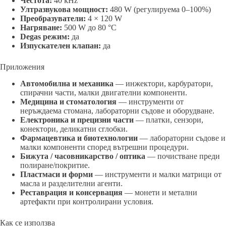
Честота:
40 kHz
Ултразвукова мощност:
480 W (регулируема 0–100%)
Преобразуватели:
4 × 120 W
Нагряване:
500 W до 80 °C
Degas режим:
да
Изпускателен клапан:
да
Приложения
Автомобилна и механика
— инжектори, карбуратори,
спирачни части, малки двигателни компоненти.
Медицина и стоматология
— инструменти от
неръждаема стомана, лабораторни съдове и оборудване.
Електроника и прецизни части
— платки, сензори,
конектори, деликатни сглобки.
Фармацевтика и биотехнологии
— лабораторни съдове и
малки компоненти според вътрешни процедури.
Бижута / часовникарство / оптика
— почистване преди
полиране/покритие.
Пластмаси и форми
— инструменти и малки матрици от
масла и разделителни агенти.
Реставрация и консервация
— монети и метални
артефакти при контролирани условия.
Как се използва