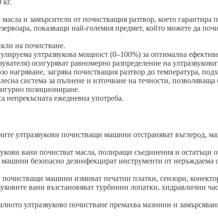
 кг.
 масла и замърсители от почистващия разтвор, което гарантира 
ервоара, показващи най-големия предмет, който можете да почис
кли на почистване.
гулируема ултразвукова мощност (0–100%) за оптимална ефективн
увателя) осигуряват равномерно разпределение на ултразвукови
рзо нагряване, загрява почистващия разтвор до температура, подх
 лесна система за пълнене и източване на течности, позволяваща 
 сигурно позициониране.
са непрекъсната ежедневна употреба.
те ултразвукови почистващи машини отстраняват въглерод, маз
укови вани почистват масла, полиращи съединения и остатъци 
машини безопасно дезинфекцират инструменти от неръждаема с
очистващи машини измиват печатни платки, сензори, конектори
уковите вани възстановяват турбинни лопатки, хидравлични час
ното ултразвуково почистване премахва мазнини и замърсявания