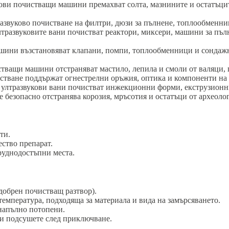
ви почистващи машини премахват солта, мазнините и остатъците
вуково почистване на филтри, дюзи за пълнене, топлообменници
тразвуковите вани почистват реактори, миксери, машини за пъл
ини възстановяват клапани, помпи, топлообменници и сондажн
ващи машини отстраняват мастило, лепила и смоли от валяци, 
стване поддържат огнестрелни оръжия, оптика и компоненти на т
лтразвукови вани почистват инжекционни форми, екструзионни 
 безопасно отстранява корозия, мръсотия и остатъци от археоло
ти.
ство препарат.
руднодостъпни места.
одобрен почистващ разтвор).
температура, подходяща за материала и вида на замърсяването.
 напълно потопени.
 и подсушете след приключване.