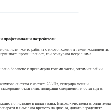
али професионални потребители
оналисти, които работят с много големи и тежки компоненти.
сервизната промишленост, той осигурява несравнима
ирано боравене с прекомерно големи части, оптимизирайки
азвукова система с честота 28 kHz, генерира мощни
, въглеродни отлагания, полиращи съединения и остатъци от
еждно почистване в цялата вана. Висококачествена отоплителна
репарати и намалява времето на цикъла, докато вграденият