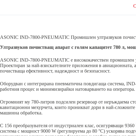
О
ASONIC IND-7800-PNEUMATIC Промишлен ултразвуков почист
Ултразвуков почистващ апарат с голям капацитет 780 л, мо
ASONIC IND-7800-PNEUMATIC е висококачествен промишлен ултр
Проектиран за най-взискателните приложения в авиационната, 
почистваща ефективност, надеждност и безопасност.
Оборудван с интегрирана пневматична повдигаща система, IND
работния процес и минимизирайки натоварването на оператора.
Огромният му 780-литров подсилен резервоар от неръждаема стом
кавитационни мехурчета, които проникват дори в най-сложните 
машинна обработка.
С 156 преобразувателя от индустриален клас, осигуряващи 9360
система с мощност 9000 W (регулируема до 80 °C) ускорява подг