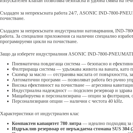
изпускателен клапан позволява безопасна и удобна смяна на теч
Създаден за непрекъсната работа 24/7, ASONIC IND-7800-PNEUM
почистване.
Създаден за непрекъснати индустриални натоварвания, IND-78
работа. За специални приложения са налични специално израбо
програмируеми цикли на почистване.
Защо да изберете индустриалния ASONIC IND-7800-PNEUMAT
Пневматична повдигаща система — безопасно и ефективно
Филтрираща система — удължава живота на ваната, като п
Скимър за масло — отстранява маслата от повърхността, з
Автоматични програми — позволяват работа без ръчно упр
Висока ефективност на почистване — агресивна кавитация
Индустриална надеждност — подсилен резервоар и здрава 
Мащабируема и персонализирана — опции за филтрация, о
Персонализирани опции — налични с честота 40 kHz.
Характеристики от индустриален клас
Компактен капацитет 780 литра
— идеално подходящ за 
Издръжлив резервоар от неръждаема стомана SUS 304 (