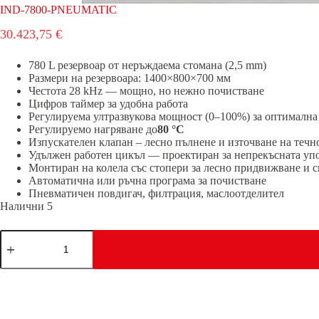
IND-7800-PNEUMATIC
30.423,75
€
780 L резервоар от неръждаема стомана (2,5 mm)
Размери на резервоара: 1400×800×700 мм
Честота 28 kHz — мощно, но нежно почистване
Цифров таймер за удобна работа
Регулируема ултразвукова мощност (0–100%) за оптимална
Регулируемо нагряване до
80 °C
Изпускателен клапан – лесно пълнене и източване на течн
Удължен работен цикъл — проектиран за непрекъсната упо
Монтиран на колела със стопери за лесно придвижване и 
Автоматична или ръчна програма за почистване
Пневматичен повдигач, филтрация, маслоотделител
Налични 5
количество
за
IND-
7800-
PNEUMATIC