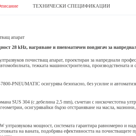
писание
ТЕХНИЧЕСКИ СПЕЦИФИКАЦИИ
ващ апарат
щност 28 kHz, нагряване и пневматичен повдигач за напредн
азвуков почистващ апарат, проектиран за напреднали професи
автомобилната, тежката машиностроителна, производствената и 
-7800-PNEUMATIC осигурява безопасно, без усилие и автоматиз
ана SUS 304 (с дебелина 2,5 mm), съчетан с нискочестотна ултр
геометрии, осигурявайки бързо отстраняване на масла, мазнини
 W ултразвукова мощност, системата гарантира равномерно и над
отовката на ваната, подобрява ефективността на почистващите п