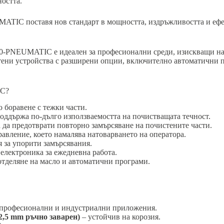
ността.
ATIC поставя нов стандарт в мощността, издръжливостта и ефе
00-PNEUMATIC е идеален за професионални среди, изискващи на
тени устройства с разширени опции, включително автоматични п
IC?
 боравене с тежки части.
оддържа по-дълго използваемостта на почистващата течност.
а да предотврати повторно замърсяване на почистените части.
авление, което намалява натоварването на оператора.
 за упорити замърсявания.
електроника за ежедневна работа.
тделяне на масло и автоматични програми.
професионални и индустриални приложения.
2,5 mm ръчно заварен)
– устойчив на корозия.