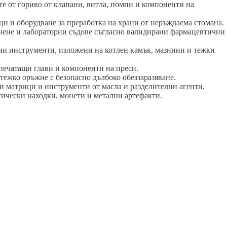
 от гориво от клапани, витла, помпи и компоненти на
 и оборудване за преработка на храни от неръждаема стомана.
нене и лабораторни съдове съгласно валидирани фармацевтични
и инструменти, изложени на котлен камък, мазнини и тежки
печатащи глави и компоненти на преси.
ежко оръжие с безопасно дълбоко обеззаразяване.
матрици и инструменти от масла и разделителни агенти.
гически находки, монети и метални артефакти.