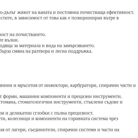
по-дълъг живот на ваната и постоянна почистваща ефективност.
тите, в зависимост от това как е позициониран вътре в
ост на почистването.
те вълни.
одяща за материала и вида на замърсяването.
бърза смяна на разтвора и лесна поддръжка.
нини и мръсотия от инжектори, карбуратори, спирачни части и
от форми, машинни компоненти и прецизни инструменти.
томана, стоматологични инструменти, стъклени съдове и
 и деликатни сглобки с пълна прецизност.
ти, колесници и компоненти на горивната система чрез
 от лагери, съединители, спирачни системи и части на