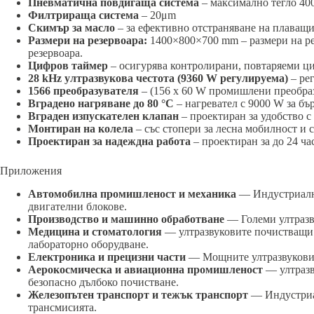
Пневматична повдигаща система
– максимално тегло 400
Филтрираща система
– 20μm
Скимър за масло
– за ефективно отстраняване на плаващи
Размери на резервоара:
1400×800×700 mm – размери на рез
резервоара.
Цифров таймер
– осигурява контролирани, повтаряеми ци
28 kHz ултразвукова честота (9360 W регулируема)
– ре
1566 преобразувателя
– (156 x 60 W промишлени преобраз
Вградено нагряване до 80 °C
– нагревател с 9000 W за бъ
Вграден изпускателен клапан
– проектиран за удобство с
Монтиран на колела
– със стопери за лесна мобилност и
Проектиран за надеждна работа
– проектиран за до 24 ча
Приложения
Автомобилна промишленост и механика
— Индустриални
двигателни блокове.
Производство и машинно обработване
— Големи ултразв
Медицина и стоматология
— ултразвуковите почистващи 
лабораторно оборудване.
Електроника и прецизни части
— Мощните ултразвукови п
Аерокосмическа и авиационна промишленост
— ултразв
безопасно дълбоко почистване.
Железопътен транспорт и тежък транспорт
— Индустриал
трансмисията.