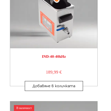
IND-40-40kHz
189,99
€
Добавяне в количката
В наличност