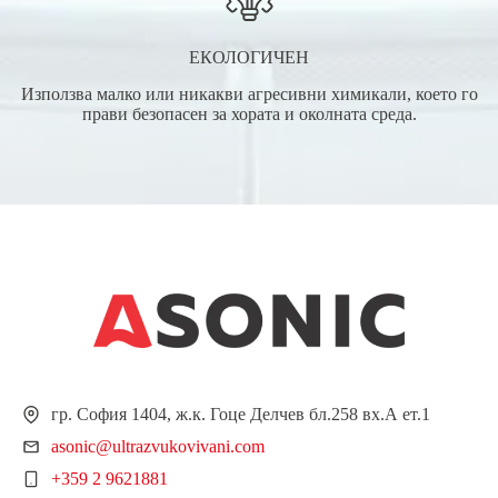
ЕКОЛОГИЧЕН
Използва малко или никакви агресивни химикали, което го
прави безопасен за хората и околната среда.
гр. София 1404, ж.к. Гоце Делчев бл.258 вх.А ет.1
asonic@ultrazvukovivani.com
+359 2 9621881