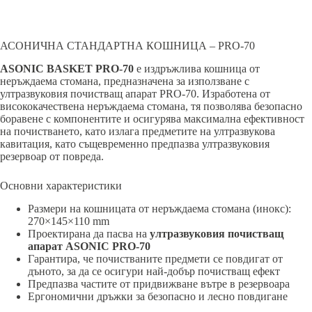
АСОНИЧНА СТАНДАРТНА КОШНИЦА – PRO-70
ASONIC BASKET PRO-70
е издръжлива кошница от
неръждаема стомана, предназначена за използване с
ултразвуковия почистващ апарат PRO-70. Изработена от
висококачествена неръждаема стомана, тя позволява безопасно
боравене с компонентите и осигурява максимална ефективност
на почистването, като излага предметите на ултразвукова
кавитация, като същевременно предпазва ултразвуковия
резервоар от повреда.
Основни характеристики
Размери на кошницата от неръждаема стомана (инокс):
270×145×110 mm
Проектирана да пасва на
ултразвуковия почистващ
апарат ASONIC PRO-70
Гарантира, че почистваните предмети се повдигат от
дъното, за да се осигури най-добър почистващ ефект
Предпазва частите от придвижване вътре в резервоара
Ергономични дръжки за безопасно и лесно повдигане