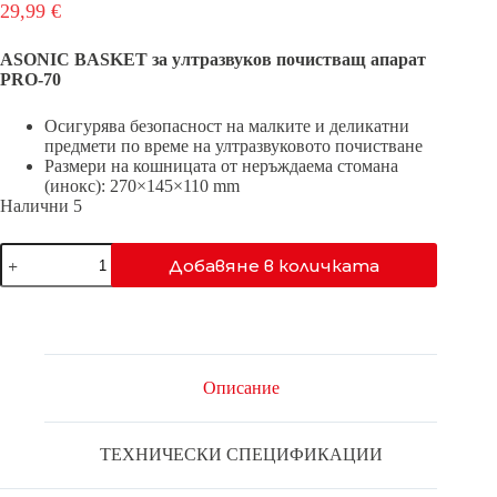
29,99
€
ASONIC BASKET за ултразвуков почистващ апарат
PRO-70
Осигурява безопасност на малките и деликатни
предмети по време на ултразвуковото почистване
Размери на кошницата от неръждаема стомана
(инокс): 270×145×110 mm
Налични 5
количество
Добавяне в количката
за
ASONIC
WIRE-
BASKET-
PRO-
70
Описание
ТЕХНИЧЕСКИ СПЕЦИФИКАЦИИ