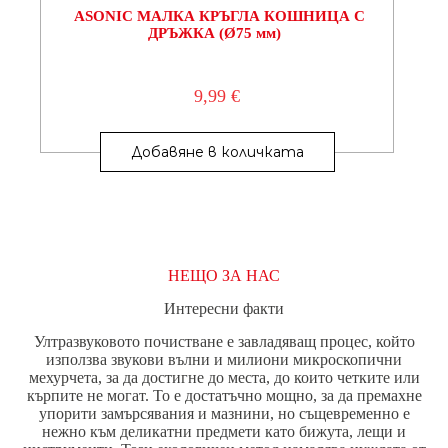
ASONIC МАЛКА КРЪГЛА КОШНИЦА С
ДРЪЖКА (Ø75 мм)
9,99
€
Добавяне в количката
НЕЩО ЗА НАС
Интересни факти
Ултразвуковото почистване е завладяващ процес, който
използва звукови вълни и милиони микроскопични
мехурчета, за да достигне до места, до които четките или
кърпите не могат. То е достатъчно мощно, за да премахне
упорити замърсявания и мазнини, но същевременно е
нежно към деликатни предмети като бижута, лещи и