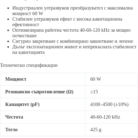
Индустриален ултразвуков преобразувател с максимална
мощност 60 W
Стабилен ултразвуков ефект с висока кавитационна
ефективност
Оптимизирана работна честота 40-60-120 kHz за мощно
почистване
Сигурно закрепване с комбинирано завинтване и лепене
Дълъг експлоатационен живот и непрекъсната стабилност
на кавитацията
Технически спецификации
Мощност
60 W
Резонансно съпротивление (Ω)
≤15
Капацитет (pF)
4100–4500 (±10%)
Честота
40-60-120 kHz
Тегло
425 g