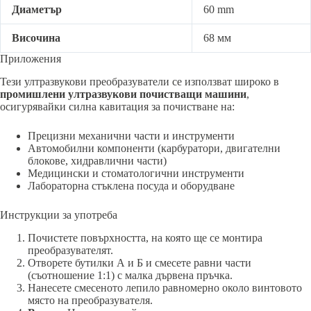
Диаметър
60 mm
Височина
68 мм
Приложения
Тези ултразвукови преобразуватели се използват широко в
промишлени ултразвукови почистващи машини
,
осигурявайки силна кавитация за почистване на:
Прецизни механични части и инструменти
Автомобилни компоненти (карбуратори, двигателни
блокове, хидравлични части)
Медицински и стоматологични инструменти
Лабораторна стъклена посуда и оборудване
Инструкции за употреба
Почистете повърхността, на която ще се монтира
преобразувателят.
Отворете бутилки А и Б и смесете равни части
(съотношение 1:1) с малка дървена пръчка.
Нанесете смесеното лепило равномерно около винтовото
място на преобразувателя.