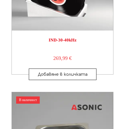
IND-30-40kHz
269,99
€
Добавяне в количката
В наличност