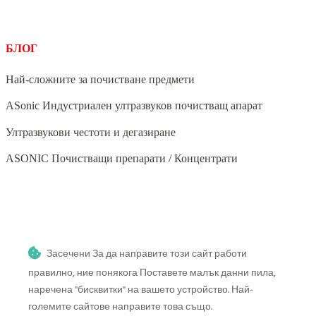
БЛОГ
Най-сложните за почистване предмети
ASonic Индустриален ултразвуков почистващ апарат
Ултразвукови честоти и дегазиране
ASONIC Почистващи препарати / Концентрати
BLOG
Засечени За да направите този сайт работи
Ултразвуково почистване на зеленчуци и плодове
правилно, ние понякога Поставете малък данни пила,
Ултразвуково почистване на четки за грим
наречена "бисквитки" на вашето устройство. Най-
големите сайтове направите това също.
Ултразвуково почистване на стоматологични инструменти