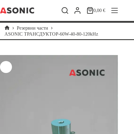
Skip
to
0,00
€
Shopping
content
cart
Резервни части
Home
ASONIC ТРАНСДУКТОР-60W-40-80-120kHz