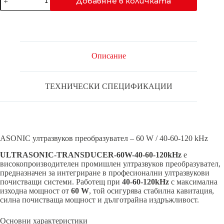
Добавяне в количката
за
ASONIC
ТРАНСДУКТОР-60W-
40-
80-
120kHz
Описание
ТЕХНИЧЕСКИ СПЕЦИФИКАЦИИ
ASONIC ултразвуков преобразувател – 60 W / 40-60-120 kHz
ULTRASONIC-TRANSDUCER-60W-40-60-120kHz
е
високопроизводителен промишлен ултразвуков преобразувател,
предназначен за интегриране в професионални ултразвукови
почистващи системи. Работещ при
40-60-120kHz
с максимална
изходна мощност от
60 W
, той осигурява стабилна кавитация,
силна почистваща мощност и дълготрайна издръжливост.
Основни характеристики