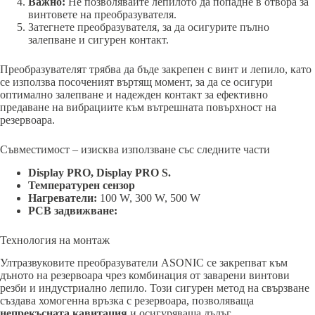
Важно:
Не позволявайте лепилото да попадне в отвора за
винтовете на преобразувателя.
Затегнете преобразувателя, за да осигурите пълно
залепване и сигурен контакт.
Преобразувателят трябва да бъде закрепен с винт и лепило, като
се използва посоченият въртящ момент, за да се осигури
оптимално залепване и надежден контакт за ефективно
предаване на вибрациите към вътрешната повърхност на
резервоара.
Съвместимост – изисква използване със следните части
Display PRO, Display PRO S.
Температурен сензор
Нагреватели:
100 W, 300 W, 500 W
PCB задвижване:
Технология на монтаж
Ултразвуковите преобразуватели ASONIC се закрепват към
дъното на резервоара чрез комбинация от заварени винтови
резби и индустриално лепило. Този сигурен метод на свързване
създава хомогенна връзка с резервоара, позволяваща
непрекъсната кавитация
и осигуряваща дълъг