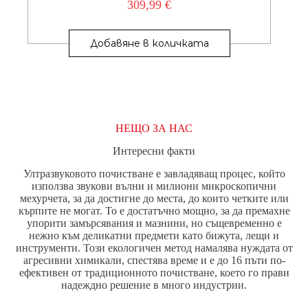
309,99
€
Добавяне в количката
НЕЩО ЗА НАС
Интересни факти
Ултразвуковото почистване е завладяващ процес, който
използва звукови вълни и милиони микроскопични
мехурчета, за да достигне до места, до които четките или
кърпите не могат. То е достатъчно мощно, за да премахне
упорити замърсявания и мазнини, но същевременно е
нежно към деликатни предмети като бижута, лещи и
инструменти. Този екологичен метод намалява нуждата от
агресивни химикали, спестява време и е до 16 пъти по-
ефективен от традиционното почистване, което го прави
надеждно решение в много индустрии.