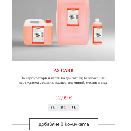
AS-CARB
За карбуратори и части на двигателя; Безопасен за:
неръждаема стомана, желязо, алуминий, месинг и мед.
12,99
€
1 L
25 L
5 L
This
product
Добавяне в количката
has