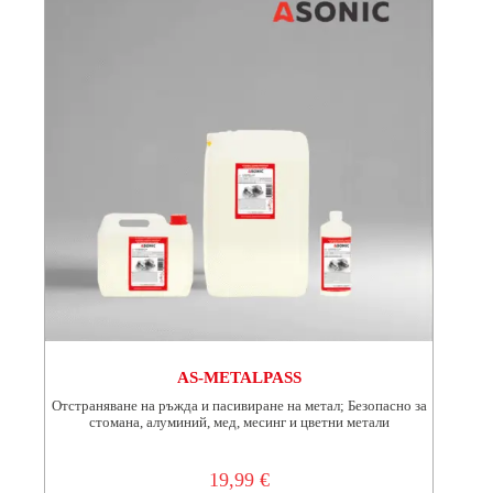
be
chosen
on
the
product
page
AS-METALPASS
Отстраняване на ръжда и пасивиране на метал; Безопасно за
стомана, алуминий, мед, месинг и цветни метали
19,99
€