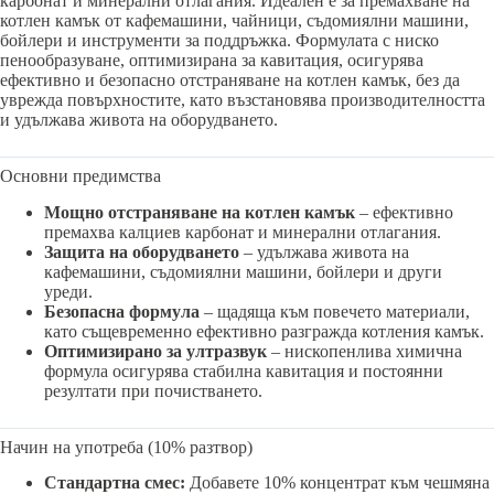
карбонат и минерални отлагания. Идеален е за премахване на
котлен камък от кафемашини, чайници, съдомиялни машини,
бойлери и инструменти за поддръжка. Формулата с ниско
пенообразуване, оптимизирана за кавитация, осигурява
ефективно и безопасно отстраняване на котлен камък, без да
уврежда повърхностите, като възстановява производителността
и удължава живота на оборудването.
Основни предимства
Мощно отстраняване на котлен камък
– ефективно
премахва калциев карбонат и минерални отлагания.
Защита на оборудването
– удължава живота на
кафемашини, съдомиялни машини, бойлери и други
уреди.
Безопасна формула
– щадяща към повечето материали,
като същевременно ефективно разгражда котления камък.
Оптимизирано за ултразвук
– нископенлива химична
формула осигурява стабилна кавитация и постоянни
резултати при почистването.
Начин на употреба (10% разтвор)
Стандартна смес:
Добавете 10% концентрат към чешмяна