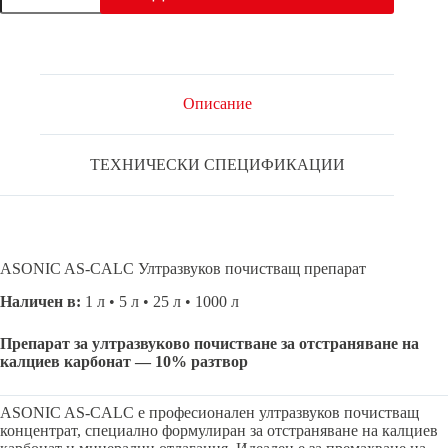
AS-
CALC
Описание
ТЕХНИЧЕСКИ СПЕЦИФИКАЦИИ
ASONIC AS-CALC Ултразвуков почистващ препарат
Наличен в:
1 л • 5 л • 25 л • 1000 л
Препарат за ултразвуково почистване за отстраняване на
калциев карбонат — 10% разтвор
ASONIC AS-CALC е професионален ултразвуков почистващ
концентрат, специално формулиран за отстраняване на калциев