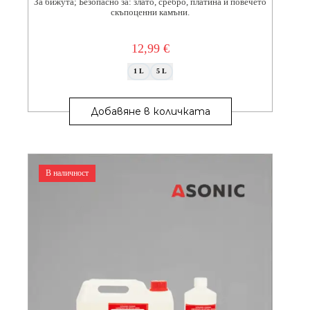
За бижута; Безопасно за: злато, сребро, платина и повечето
скъпоценни камъни.
12,99
€
1 L
5 L
This
product
Добавяне в количката
has
multiple
variants.
The
options
В наличност
may
be
chosen
on
the
product
page