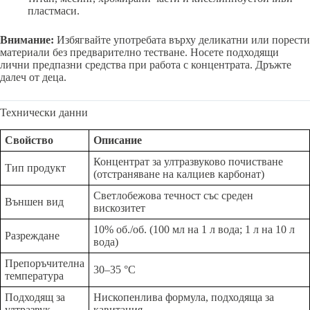
пластмаси.
Внимание:
Избягвайте употребата върху деликатни или порести
материали без предварително тестване. Носете подходящи
лични предпазни средства при работа с концентрата. Дръжте
далеч от деца.
Технически данни
Свойство
Описание
Концентрат за ултразвуково почистване
Тип продукт
(отстраняване на калциев карбонат)
Светлобежова течност със среден
Външен вид
вискозитет
10% об./об. (100 мл на 1 л вода; 1 л на 10 л
Разреждане
вода)
Препоръчителна
30–35 °C
температура
Подходящ за
Нископенлива формула, подходяща за
ултразвук
кавитация