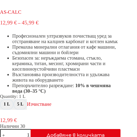
AS-CALC
Price
12,99
€
45,99
€
–
range:
12,99 €
Професионален ултразвуков почистващ уред за
through
отстраняване на калциев карбонат и котлен камък
45,99 €
Премахва минерални отлагания от кафе машини,
съдомиялни машини и бойлери
Безопасен за: неръждаема стомана, стъкло,
керамика, титан, месинг, хромирани части и
киселинноустойчиви пластмаси
Възстановява производителността и удължава
живота на оборудването
Препоръчително разреждане:
10% в чешмяна
вода (30–35 °C)
Quantity
: 1 L
Изчистване
1 L
5 L
12,99
€
Налични 30
количество
Добавяне в количката
за