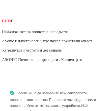
БЛОГ
Най-сложните за почистване предмети
ASonic Индустриален ултразвуков почистващ апарат
Ултразвукови честоти и дегазиране
ASONIC Почистващи препарати / Концентрати
BLOG
Засечени За да направите този сайт работи
Ултразвуково почистване на зеленчуци и плодове
правилно, ние понякога Поставете малък данни пила,
Ултразвуково почистване на четки за грим
наречена "бисквитки" на вашето устройство. Най-