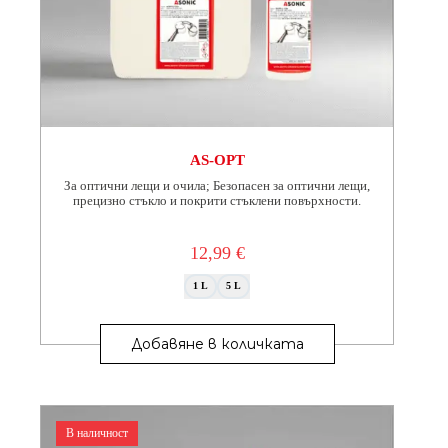
AS-OPT
За оптични лещи и очила; Безопасен за оптични лещи,
прецизно стъкло и покрити стъклени повърхности.
12,99
€
1 L
5 L
This
product
Добавяне в количката
has
multiple
variants.
The
options
В наличност
may