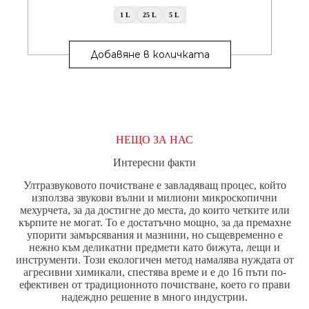
1 L
25 L
5 L
This
product
Добавяне в количката
has
multiple
variants.
The
options
may
be
НЕЩО ЗА НАС
chosen
on
Интересни факти
the
product
Ултразвуковото почистване е завладяващ процес, който
page
използва звукови вълни и милиони микроскопични
мехурчета, за да достигне до места, до които четките или
кърпите не могат. То е достатъчно мощно, за да премахне
упорити замърсявания и мазнини, но същевременно е
нежно към деликатни предмети като бижута, лещи и
инструменти. Този екологичен метод намалява нуждата от
агресивни химикали, спестява време и е до 16 пъти по-
ефективен от традиционното почистване, което го прави
надеждно решение в много индустрии.