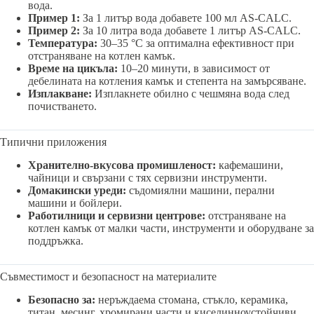
вода.
Пример 1:
За 1 литър вода добавете 100 мл AS-CALC.
Пример 2:
За 10 литра вода добавете 1 литър AS-CALC.
Температура:
30–35 °C за оптимална ефективност при
отстраняване на котлен камък.
Време на цикъла:
10–20 минути, в зависимост от
дебелината на котления камък и степента на замърсяване.
Изплакване:
Изплакнете обилно с чешмяна вода след
почистването.
Типични приложения
Хранително-вкусова промишленост:
кафемашини,
чайници и свързани с тях сервизни инструменти.
Домакински уреди:
съдомиялни машини, перални
машини и бойлери.
Работилници и сервизни центрове:
отстраняване на
котлен камък от малки части, инструменти и оборудване за
поддръжка.
Съвместимост и безопасност на материалите
Безопасно за:
неръждаема стомана, стъкло, керамика,
титан, месинг, хромирани части и киселинноустойчиви